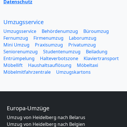
Datenschutz
Umzugsservice
Umzugsservice
Behördenumzug
Büroumzug
Fernumzug
Firmenumzug
Laborumzug
Mini Umzug
Praxisumzug
Privatumzug
Seniorenumzug
Studentenumzug
Beiladung
Entrümpelung
Halteverbotszone
Klaviertransport
Möbellift
Haushaltsauflösung
Möbeltaxi
Möbelmitfahrzentrale
Umzugskartons
Europa-Umzüge
Umzug von Heidelberg nach Belarus
Umzug von Heidelberg nach Belgien