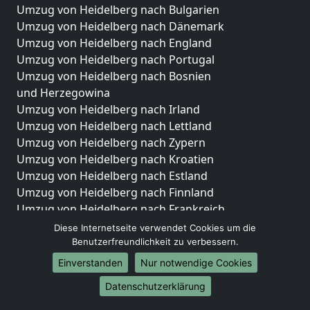
Umzug von Heidelberg nach Bulgarien
Umzug von Heidelberg nach Dänemark
Umzug von Heidelberg nach England
Umzug von Heidelberg nach Portugal
Umzug von Heidelberg nach Bosnien
und Herzegowina
Umzug von Heidelberg nach Irland
Umzug von Heidelberg nach Lettland
Umzug von Heidelberg nach Zypern
Umzug von Heidelberg nach Kroatien
Umzug von Heidelberg nach Estland
Umzug von Heidelberg nach Finnland
Umzug von Heidelberg nach Frankreich
Umzug von Heidelberg nach Griechenland
Diese Internetseite verwendet Cookies um die
Umzug von Heidelberg nach Italien
Benutzerfreundlichkeit zu verbessern.
Umzug von Heidelberg nach Liechtenstein
Einverstanden
Nur notwendige Cookies
Umzug von Heidelberg nach Luxemburg
Datenschutzerklärung
Umzug von Heidelberg nach Niederlande
Umzug von Heidelberg nach Norwegen