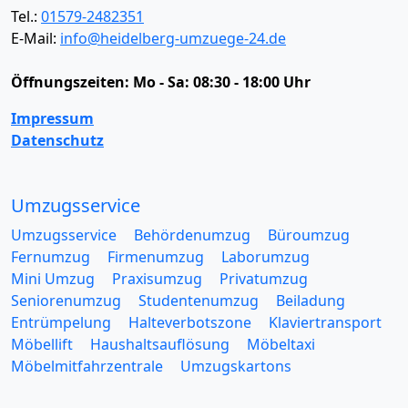
Tel.:
01579-2482351
E-Mail:
info@heidelberg-umzuege-24.de
Öffnungszeiten:
Mo - Sa: 08:30 - 18:00 Uhr
Impressum
Datenschutz
Umzugsservice
Umzugsservice
Behördenumzug
Büroumzug
Fernumzug
Firmenumzug
Laborumzug
Mini Umzug
Praxisumzug
Privatumzug
Seniorenumzug
Studentenumzug
Beiladung
Entrümpelung
Halteverbotszone
Klaviertransport
Möbellift
Haushaltsauflösung
Möbeltaxi
Möbelmitfahrzentrale
Umzugskartons