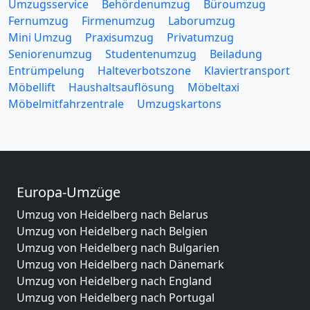
Umzugsservice
Behördenumzug
Büroumzug
Fernumzug
Firmenumzug
Laborumzug
Mini Umzug
Praxisumzug
Privatumzug
Seniorenumzug
Studentenumzug
Beiladung
Entrümpelung
Halteverbotszone
Klaviertransport
Möbellift
Haushaltsauflösung
Möbeltaxi
Möbelmitfahrzentrale
Umzugskartons
Europa-Umzüge
Umzug von Heidelberg nach Belarus
Umzug von Heidelberg nach Belgien
Umzug von Heidelberg nach Bulgarien
Umzug von Heidelberg nach Dänemark
Umzug von Heidelberg nach England
Umzug von Heidelberg nach Portugal