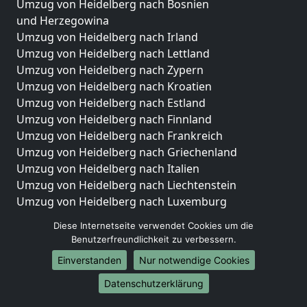
Umzug von Heidelberg nach Bosnien
und Herzegowina
Umzug von Heidelberg nach Irland
Umzug von Heidelberg nach Lettland
Umzug von Heidelberg nach Zypern
Umzug von Heidelberg nach Kroatien
Umzug von Heidelberg nach Estland
Umzug von Heidelberg nach Finnland
Umzug von Heidelberg nach Frankreich
Umzug von Heidelberg nach Griechenland
Umzug von Heidelberg nach Italien
Umzug von Heidelberg nach Liechtenstein
Umzug von Heidelberg nach Luxemburg
Umzug von Heidelberg nach Niederlande
Diese Internetseite verwendet Cookies um die
Umzug von Heidelberg nach Norwegen
Benutzerfreundlichkeit zu verbessern.
Umzüge-Deutschlandweit
Einverstanden
Nur notwendige Cookies
Umzug von Heidelberg nach Berlin
Datenschutzerklärung
Umzug von Heidelberg nach Hamburg