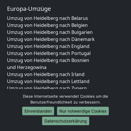
Europa-Umzüge
Umzug von Heidelberg nach Belarus
Umzug von Heidelberg nach Belgien
Umzug von Heidelberg nach Bulgarien
Umzug von Heidelberg nach Dänemark
Umzug von Heidelberg nach England
Umzug von Heidelberg nach Portugal
Umzug von Heidelberg nach Bosnien
und Herzegowina
Umzug von Heidelberg nach Irland
Umzug von Heidelberg nach Lettland
Umzug von Heidelberg nach Zypern
Umzug von Heidelberg nach Kroatien
Diese Internetseite verwendet Cookies um die
Umzug von Heidelberg nach Estland
Benutzerfreundlichkeit zu verbessern.
Umzug von Heidelberg nach Finnland
Einverstanden
Nur notwendige Cookies
Umzug von Heidelberg nach Frankreich
Datenschutzerklärung
Umzug von Heidelberg nach Griechenland
Umzug von Heidelberg nach Italien