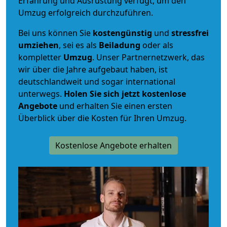
Erfahrung und Ausrüstung verfügt, um den
Umzug erfolgreich durchzuführen.
Bei uns können Sie
kostengünstig
und
stressfrei
umziehen
, sei es als
Beiladung
oder als
kompletter
Umzug
. Unser Partnernetzwerk, das
wir über die Jahre aufgebaut haben, ist
deutschlandweit und sogar international
unterwegs.
Holen Sie sich jetzt kostenlose
Angebote
und erhalten Sie einen ersten
Überblick über die Kosten für Ihren Umzug.
Kostenlose Angebote erhalten