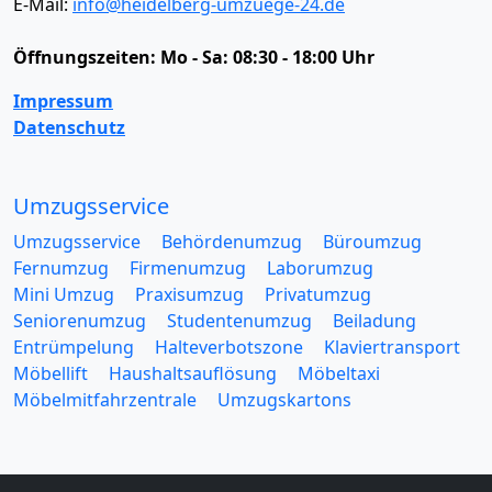
E-Mail:
info@heidelberg-umzuege-24.de
Öffnungszeiten:
Mo - Sa: 08:30 - 18:00 Uhr
Impressum
Datenschutz
Umzugsservice
Umzugsservice
Behördenumzug
Büroumzug
Fernumzug
Firmenumzug
Laborumzug
Mini Umzug
Praxisumzug
Privatumzug
Seniorenumzug
Studentenumzug
Beiladung
Entrümpelung
Halteverbotszone
Klaviertransport
Möbellift
Haushaltsauflösung
Möbeltaxi
Möbelmitfahrzentrale
Umzugskartons