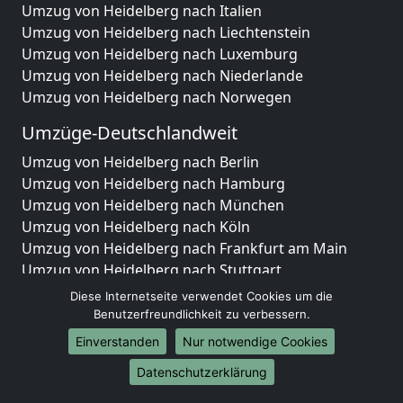
Umzug von Heidelberg nach Italien
Umzug von Heidelberg nach Liechtenstein
Umzug von Heidelberg nach Luxemburg
Umzug von Heidelberg nach Niederlande
Umzug von Heidelberg nach Norwegen
Umzüge-Deutschlandweit
Umzug von Heidelberg nach Berlin
Umzug von Heidelberg nach Hamburg
Umzug von Heidelberg nach München
Umzug von Heidelberg nach Köln
Umzug von Heidelberg nach Frankfurt am Main
Umzug von Heidelberg nach Stuttgart
Umzug von Heidelberg nach Düsseldorf
Diese Internetseite verwendet Cookies um die
Umzug von Heidelberg nach Leipzig
Benutzerfreundlichkeit zu verbessern.
Umzug von Heidelberg nach Dortmund
Einverstanden
Nur notwendige Cookies
Umzug von Heidelberg nach Essen
Datenschutzerklärung
Umzug von Heidelberg nach Bremen
Umzug von Heidelberg nach Dresden