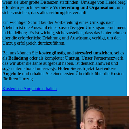
wenn sie über große Distanzen stattfinden. Umzüge von Heidelberg
erfordern jedoch besondere
Vorbereitung und Organisation
, um
sicherzustellen, dass alles
reibungslos
verläuft.
Ein wichtiger Schritt bei der Vorbereitung eines Umzugs nach
Nieheim ist die Auswahl eines
zuverlässigen
Umzugsunternehmens
in Heidelberg. Es ist wichtig, sicherzustellen, dass das Unternehmen
über die erforderliche Erfahrung und Ausrüstung verfügt, um den
Umzug erfolgreich durchzuführen.
Bei uns können Sie
kostengünstig
und
stressfrei
umziehen
, sei es
als
Beiladung
oder als kompletter
Umzug
. Unser Partnernetzwerk,
das wir über die Jahre aufgebaut haben, ist deutschlandweit und
sogar international unterwegs.
Holen Sie sich jetzt kostenlose
Angebote
und erhalten Sie einen ersten Überblick über die Kosten
für Ihren Umzug.
Kostenlose Angebote erhalten