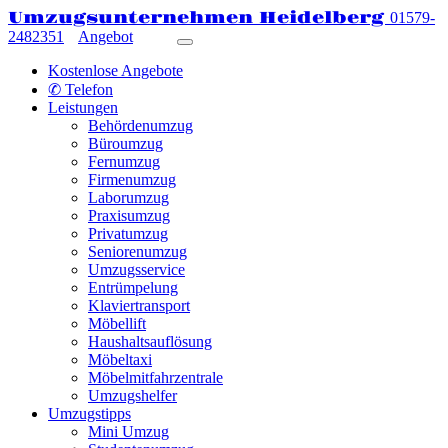
Umzugsunternehmen Heidelberg
01579-
2482351
Angebot
Kostenlose Angebote
✆ Telefon
Leistungen
Behördenumzug
Büroumzug
Fernumzug
Firmenumzug
Laborumzug
Praxisumzug
Privatumzug
Seniorenumzug
Umzugsservice
Entrümpelung
Klaviertransport
Möbellift
Haushaltsauflösung
Möbeltaxi
Möbelmitfahrzentrale
Umzugshelfer
Umzugstipps
Mini Umzug