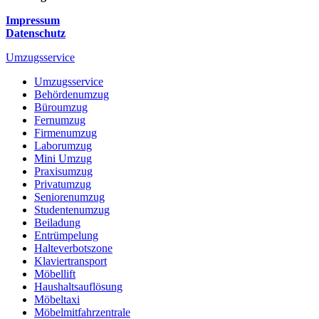
Impressum
Datenschutz
Umzugsservice
Umzugsservice
Behördenumzug
Büroumzug
Fernumzug
Firmenumzug
Laborumzug
Mini Umzug
Praxisumzug
Privatumzug
Seniorenumzug
Studentenumzug
Beiladung
Entrümpelung
Halteverbotszone
Klaviertransport
Möbellift
Haushaltsauflösung
Möbeltaxi
Möbelmitfahrzentrale