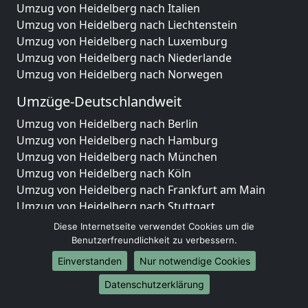
Umzug von Heidelberg nach Italien
Umzug von Heidelberg nach Liechtenstein
Umzug von Heidelberg nach Luxemburg
Umzug von Heidelberg nach Niederlande
Umzug von Heidelberg nach Norwegen
Umzüge-Deutschlandweit
Umzug von Heidelberg nach Berlin
Umzug von Heidelberg nach Hamburg
Umzug von Heidelberg nach München
Umzug von Heidelberg nach Köln
Umzug von Heidelberg nach Frankfurt am Main
Umzug von Heidelberg nach Stuttgart
Umzug von Heidelberg nach Düsseldorf
Diese Internetseite verwendet Cookies um die
Umzug von Heidelberg nach Leipzig
Benutzerfreundlichkeit zu verbessern.
Umzug von Heidelberg nach Dortmund
Einverstanden
Nur notwendige Cookies
Umzug von Heidelberg nach Essen
Datenschutzerklärung
Umzug von Heidelberg nach Bremen
Umzug von Heidelberg nach Dresden