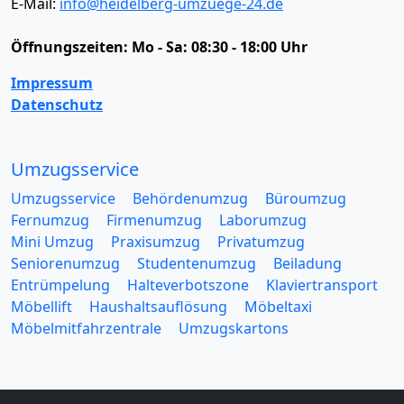
E-Mail:
info@heidelberg-umzuege-24.de
Öffnungszeiten:
Mo - Sa: 08:30 - 18:00 Uhr
Impressum
Datenschutz
Umzugsservice
Umzugsservice
Behördenumzug
Büroumzug
Fernumzug
Firmenumzug
Laborumzug
Mini Umzug
Praxisumzug
Privatumzug
Seniorenumzug
Studentenumzug
Beiladung
Entrümpelung
Halteverbotszone
Klaviertransport
Möbellift
Haushaltsauflösung
Möbeltaxi
Möbelmitfahrzentrale
Umzugskartons