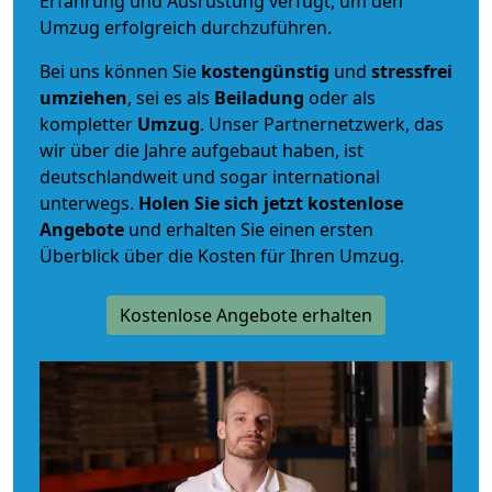
Erfahrung und Ausrüstung verfügt, um den
Umzug erfolgreich durchzuführen.
Bei uns können Sie
kostengünstig
und
stressfrei
umziehen
, sei es als
Beiladung
oder als
kompletter
Umzug
. Unser Partnernetzwerk, das
wir über die Jahre aufgebaut haben, ist
deutschlandweit und sogar international
unterwegs.
Holen Sie sich jetzt kostenlose
Angebote
und erhalten Sie einen ersten
Überblick über die Kosten für Ihren Umzug.
Kostenlose Angebote erhalten