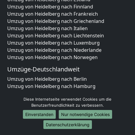
Umzug von Heidelberg nach Finnland
Umzug von Heidelberg nach Frankreich
Umzug von Heidelberg nach Griechenland
Umzug von Heidelberg nach Italien
Umzug von Heidelberg nach Liechtenstein
Umzug von Heidelberg nach Luxemburg
Umzug von Heidelberg nach Niederlande
Umzug von Heidelberg nach Norwegen
Umzüge-Deutschlandweit
Umzug von Heidelberg nach Berlin
Umzug von Heidelberg nach Hamburg
Umzug von Heidelberg nach München
Diese Internetseite verwendet Cookies um die
Umzug von Heidelberg nach Köln
Benutzerfreundlichkeit zu verbessern.
Umzug von Heidelberg nach Frankfurt am Main
Umzug von Heidelberg nach Stuttgart
Einverstanden
Nur notwendige Cookies
Umzug von Heidelberg nach Düsseldorf
Datenschutzerklärung
Umzug von Heidelberg nach Leipzig