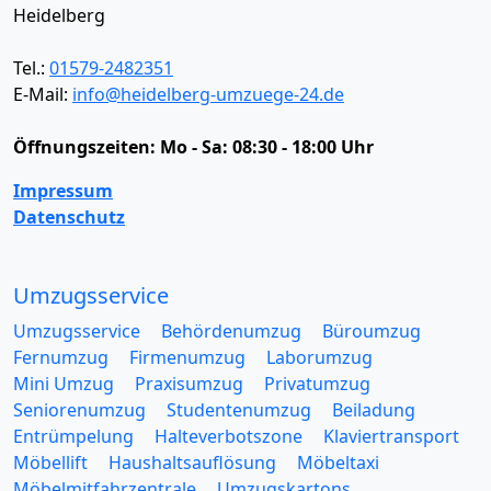
Heidelberg
Tel.:
01579-2482351
E-Mail:
info@heidelberg-umzuege-24.de
Öffnungszeiten:
Mo - Sa: 08:30 - 18:00 Uhr
Impressum
Datenschutz
Umzugsservice
Umzugsservice
Behördenumzug
Büroumzug
Fernumzug
Firmenumzug
Laborumzug
Mini Umzug
Praxisumzug
Privatumzug
Seniorenumzug
Studentenumzug
Beiladung
Entrümpelung
Halteverbotszone
Klaviertransport
Möbellift
Haushaltsauflösung
Möbeltaxi
Möbelmitfahrzentrale
Umzugskartons