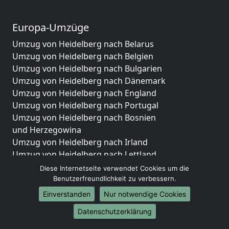
Europa-Umzüge
Umzug von Heidelberg nach Belarus
Umzug von Heidelberg nach Belgien
Umzug von Heidelberg nach Bulgarien
Umzug von Heidelberg nach Dänemark
Umzug von Heidelberg nach England
Umzug von Heidelberg nach Portugal
Umzug von Heidelberg nach Bosnien
und Herzegowina
Umzug von Heidelberg nach Irland
Umzug von Heidelberg nach Lettland
Umzug von Heidelberg nach Zypern
Diese Internetseite verwendet Cookies um die
Umzug von Heidelberg nach Kroatien
Benutzerfreundlichkeit zu verbessern.
Umzug von Heidelberg nach Estland
Einverstanden
Nur notwendige Cookies
Umzug von Heidelberg nach Finnland
Datenschutzerklärung
Umzug von Heidelberg nach Frankreich
Umzug von Heidelberg nach Griechenland