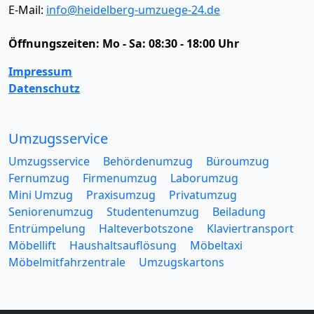
E-Mail:
info@heidelberg-umzuege-24.de
Öffnungszeiten:
Mo - Sa: 08:30 - 18:00 Uhr
Impressum
Datenschutz
Umzugsservice
Umzugsservice
Behördenumzug
Büroumzug
Fernumzug
Firmenumzug
Laborumzug
Mini Umzug
Praxisumzug
Privatumzug
Seniorenumzug
Studentenumzug
Beiladung
Entrümpelung
Halteverbotszone
Klaviertransport
Möbellift
Haushaltsauflösung
Möbeltaxi
Möbelmitfahrzentrale
Umzugskartons