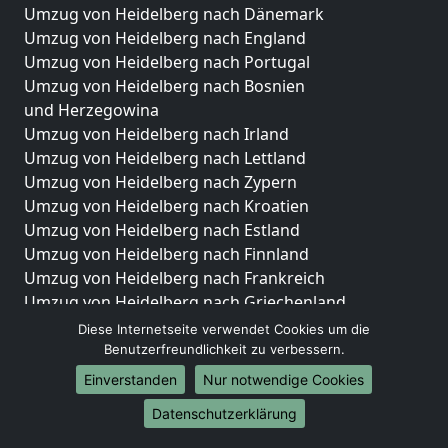
Umzug von Heidelberg nach Dänemark
Umzug von Heidelberg nach England
Umzug von Heidelberg nach Portugal
Umzug von Heidelberg nach Bosnien
und Herzegowina
Umzug von Heidelberg nach Irland
Umzug von Heidelberg nach Lettland
Umzug von Heidelberg nach Zypern
Umzug von Heidelberg nach Kroatien
Umzug von Heidelberg nach Estland
Umzug von Heidelberg nach Finnland
Umzug von Heidelberg nach Frankreich
Umzug von Heidelberg nach Griechenland
Umzug von Heidelberg nach Italien
Diese Internetseite verwendet Cookies um die
Umzug von Heidelberg nach Liechtenstein
Benutzerfreundlichkeit zu verbessern.
Umzug von Heidelberg nach Luxemburg
Einverstanden
Nur notwendige Cookies
Umzug von Heidelberg nach Niederlande
Datenschutzerklärung
Umzug von Heidelberg nach Norwegen