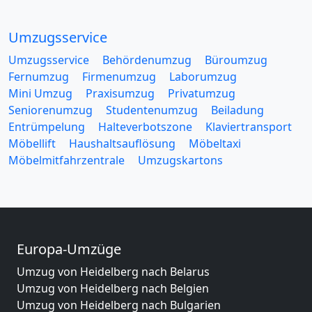
Umzugsservice
Umzugsservice
Behördenumzug
Büroumzug
Fernumzug
Firmenumzug
Laborumzug
Mini Umzug
Praxisumzug
Privatumzug
Seniorenumzug
Studentenumzug
Beiladung
Entrümpelung
Halteverbotszone
Klaviertransport
Möbellift
Haushaltsauflösung
Möbeltaxi
Möbelmitfahrzentrale
Umzugskartons
Europa-Umzüge
Umzug von Heidelberg nach Belarus
Umzug von Heidelberg nach Belgien
Umzug von Heidelberg nach Bulgarien