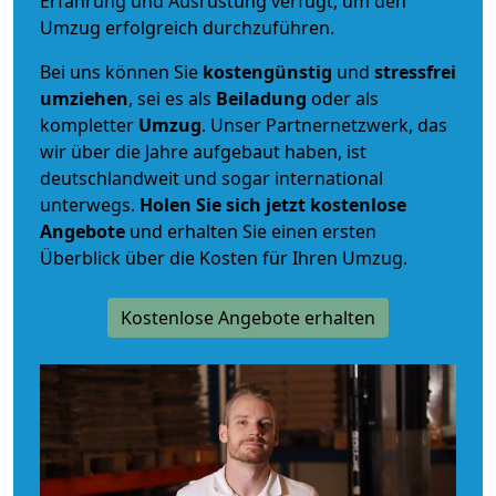
Erfahrung und Ausrüstung verfügt, um den
Umzug erfolgreich durchzuführen.
Bei uns können Sie
kostengünstig
und
stressfrei
umziehen
, sei es als
Beiladung
oder als
kompletter
Umzug
. Unser Partnernetzwerk, das
wir über die Jahre aufgebaut haben, ist
deutschlandweit und sogar international
unterwegs.
Holen Sie sich jetzt kostenlose
Angebote
und erhalten Sie einen ersten
Überblick über die Kosten für Ihren Umzug.
Kostenlose Angebote erhalten