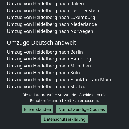
Umzug von Heidelberg nach Italien
Umzug von Heidelberg nach Liechtenstein
Umzug von Heidelberg nach Luxemburg
Umzug von Heidelberg nach Niederlande
Umzug von Heidelberg nach Norwegen
Umzüge-Deutschlandweit
Umzug von Heidelberg nach Berlin
Umzug von Heidelberg nach Hamburg
Umzug von Heidelberg nach München
Umzug von Heidelberg nach Köln
Umzug von Heidelberg nach Frankfurt am Main
Umzug von Heidelberg nach Stuttgart
Umzug von Heidelberg nach Düsseldorf
Diese Internetseite verwendet Cookies um die
Umzug von Heidelberg nach Leipzig
Benutzerfreundlichkeit zu verbessern.
Umzug von Heidelberg nach Dortmund
Einverstanden
Nur notwendige Cookies
Umzug von Heidelberg nach Essen
Datenschutzerklärung
Umzug von Heidelberg nach Bremen
Umzug von Heidelberg nach Dresden