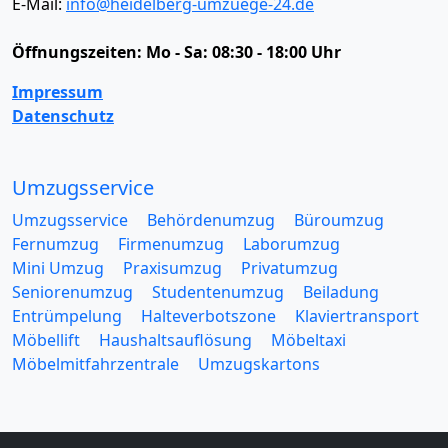
E-Mail:
info@heidelberg-umzuege-24.de
Öffnungszeiten:
Mo - Sa: 08:30 - 18:00 Uhr
Impressum
Datenschutz
Umzugsservice
Umzugsservice
Behördenumzug
Büroumzug
Fernumzug
Firmenumzug
Laborumzug
Mini Umzug
Praxisumzug
Privatumzug
Seniorenumzug
Studentenumzug
Beiladung
Entrümpelung
Halteverbotszone
Klaviertransport
Möbellift
Haushaltsauflösung
Möbeltaxi
Möbelmitfahrzentrale
Umzugskartons