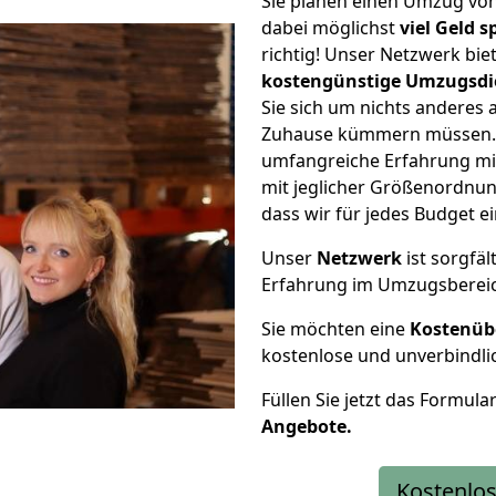
Sie planen einen Umzug vo
dabei möglichst
viel Geld 
richtig! Unser Netzwerk bi
kostengünstige Umzugsdi
Sie sich um nichts anderes 
Zuhause kümmern müssen. W
umfangreiche Erfahrung mi
mit jeglicher Größenordnun
dass wir für jedes Budget 
Unser
Netzwerk
ist sorgfäl
Erfahrung im Umzugsberei
Sie möchten eine
Kostenüb
kostenlose und unverbindli
Füllen Sie jetzt das Formula
Angebote.
Kostenlos