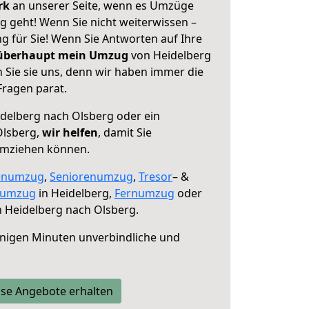
erk
an unserer Seite, wenn es Umzüge
g geht! Wenn Sie nicht weiterwissen –
ng für Sie! Wenn Sie Antworten auf Ihre
 überhaupt mein Umzug
von Heidelberg
 Sie sie uns, denn wir haben immer die
Fragen parat.
delberg nach Olsberg oder ein
Olsberg,
wir helfen
, damit Sie
umziehen können.
enumzug
,
Seniorenumzug
,
Tresor
– &
numzug
in Heidelberg,
Fernumzug
oder
 Heidelberg nach Olsberg.
nigen Minuten unverbindliche und
se Angebote erhalten