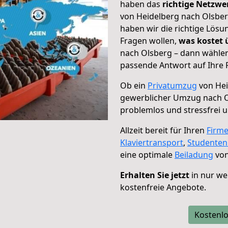
haben das
richtige Netzw
von Heidelberg nach Olsber
haben wir die richtige Lösu
Fragen wollen,
was kostet
nach Olsberg – dann wählen
passende Antwort auf Ihre 
Ob ein
Privatumzug
von Hei
gewerblicher Umzug nach 
problemlos und stressfrei 
Allzeit bereit für Ihren
Firm
Klaviertransport
,
Studente
eine optimale
Beiladung
von
Erhalten Sie jetzt
in nur we
kostenfreie Angebote.
Kostenlo