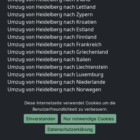
Umzug von Heidelberg nach Lettland
Umzug von Heidelberg nach Zypern
Umzug von Heidelberg nach Kroatien
Umzug von Heidelberg nach Estland
Umzug von Heidelberg nach Finnland
Umzug von Heidelberg nach Frankreich
Umzug von Heidelberg nach Griechenland
Umzug von Heidelberg nach Italien
Umzug von Heidelberg nach Liechtenstein
Umzug von Heidelberg nach Luxemburg
Umzug von Heidelberg nach Niederlande
Umzug von Heidelberg nach Norwegen
Umzüge-Deutschlandweit
Diese Internetseite verwendet Cookies um die
Benutzerfreundlichkeit zu verbessern.
Umzug von Heidelberg nach Berlin
Umzug von Heidelberg nach Hamburg
Einverstanden
Nur notwendige Cookies
Umzug von Heidelberg nach München
Datenschutzerklärung
Umzug von Heidelberg nach Köln