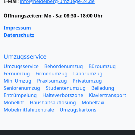
E-Mail:
info@heidelberg-umzuege-24.de
Öffnungszeiten:
Mo - Sa: 08:30 - 18:00 Uhr
Impressum
Datenschutz
Umzugsservice
Umzugsservice
Behördenumzug
Büroumzug
Fernumzug
Firmenumzug
Laborumzug
Mini Umzug
Praxisumzug
Privatumzug
Seniorenumzug
Studentenumzug
Beiladung
Entrümpelung
Halteverbotszone
Klaviertransport
Möbellift
Haushaltsauflösung
Möbeltaxi
Möbelmitfahrzentrale
Umzugskartons