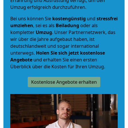
Erfahrung und Ausrüstung verfügt, um den
Umzug erfolgreich durchzuführen.
Bei uns können Sie
kostengünstig
und
stressfrei
umziehen
, sei es als
Beiladung
oder als
kompletter
Umzug
. Unser Partnernetzwerk, das
wir über die Jahre aufgebaut haben, ist
deutschlandweit und sogar international
unterwegs.
Holen Sie sich jetzt kostenlose
Angebote
und erhalten Sie einen ersten
Überblick über die Kosten für Ihren Umzug.
Kostenlose Angebote erhalten