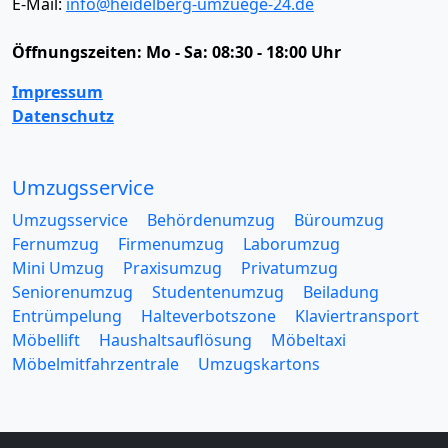
E-Mail:
info@heidelberg-umzuege-24.de
Öffnungszeiten:
Mo - Sa: 08:30 - 18:00 Uhr
Impressum
Datenschutz
Umzugsservice
Umzugsservice
Behördenumzug
Büroumzug
Fernumzug
Firmenumzug
Laborumzug
Mini Umzug
Praxisumzug
Privatumzug
Seniorenumzug
Studentenumzug
Beiladung
Entrümpelung
Halteverbotszone
Klaviertransport
Möbellift
Haushaltsauflösung
Möbeltaxi
Möbelmitfahrzentrale
Umzugskartons