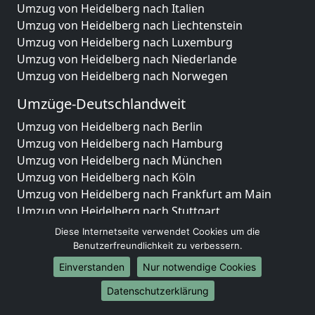
Umzug von Heidelberg nach Italien
Umzug von Heidelberg nach Liechtenstein
Umzug von Heidelberg nach Luxemburg
Umzug von Heidelberg nach Niederlande
Umzug von Heidelberg nach Norwegen
Umzüge-Deutschlandweit
Umzug von Heidelberg nach Berlin
Umzug von Heidelberg nach Hamburg
Umzug von Heidelberg nach München
Umzug von Heidelberg nach Köln
Umzug von Heidelberg nach Frankfurt am Main
Umzug von Heidelberg nach Stuttgart
Umzug von Heidelberg nach Düsseldorf
Diese Internetseite verwendet Cookies um die
Umzug von Heidelberg nach Leipzig
Benutzerfreundlichkeit zu verbessern.
Umzug von Heidelberg nach Dortmund
Einverstanden
Nur notwendige Cookies
Umzug von Heidelberg nach Essen
Datenschutzerklärung
Umzug von Heidelberg nach Bremen
Umzug von Heidelberg nach Dresden