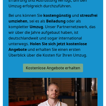
Erfahrung und Ausrüstung verfügt, um den
Umzug erfolgreich durchzuführen.
Bei uns können Sie
kostengünstig
und
stressfrei
umziehen
, sei es als
Beiladung
oder als
kompletter
Umzug
. Unser Partnernetzwerk, das
wir über die Jahre aufgebaut haben, ist
deutschlandweit und sogar international
unterwegs.
Holen Sie sich jetzt kostenlose
Angebote
und erhalten Sie einen ersten
Überblick über die Kosten für Ihren Umzug.
Kostenlose Angebote erhalten