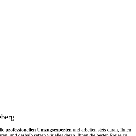
eberg
die
professionellen Umzugsexperten
und arbeiten stets daran, Ihnen
en, und deshalb setzen wir alles daran, Ihnen die besten Preise zu