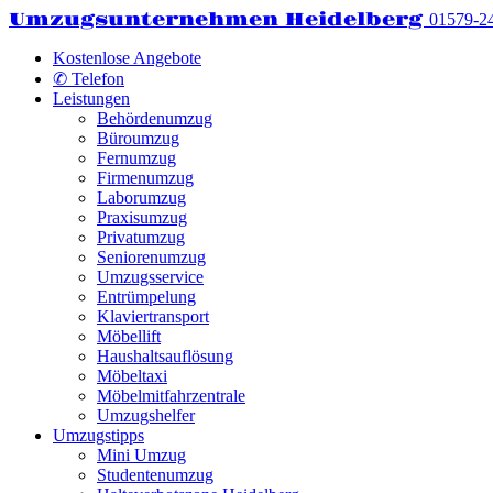
Umzugsunternehmen Heidelberg
01579-2
Kostenlose Angebote
✆ Telefon
Leistungen
Behördenumzug
Büroumzug
Fernumzug
Firmenumzug
Laborumzug
Praxisumzug
Privatumzug
Seniorenumzug
Umzugsservice
Entrümpelung
Klaviertransport
Möbellift
Haushaltsauflösung
Möbeltaxi
Möbelmitfahrzentrale
Umzugshelfer
Umzugstipps
Mini Umzug
Studentenumzug