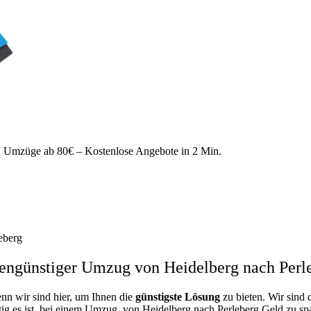
Umzüge ab 80€ – Kostenlose Angebote in 2 Min.
eberg
engünstiger Umzug von Heidelberg nach Perl
enn wir sind hier, um Ihnen die
günstigste
Lösung
zu bieten. Wir sind 
ig es ist, bei einem Umzug von Heidelberg nach Perleberg Geld zu spar