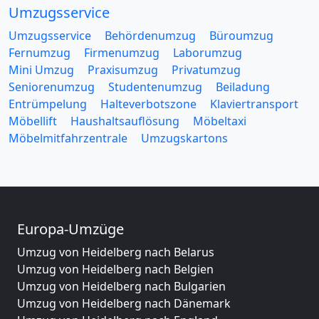
Umzugsservice
Umzugsservice
Behördenumzug
Büroumzug
Fernumzug
Firmenumzug
Laborumzug
Mini Umzug
Praxisumzug
Privatumzug
Seniorenumzug
Studentenumzug
Beiladung
Entrümpelung
Halteverbotszone
Klaviertransport
Möbellift
Haushaltsauflösung
Möbeltaxi
Möbelmitfahrzentrale
Umzugskartons
Europa-Umzüge
Umzug von Heidelberg nach Belarus
Umzug von Heidelberg nach Belgien
Umzug von Heidelberg nach Bulgarien
Umzug von Heidelberg nach Dänemark