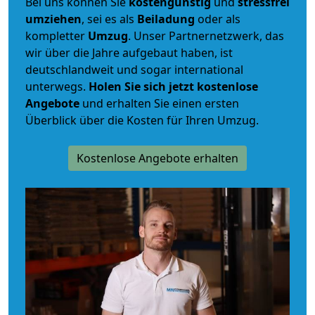
Bei uns können Sie
kostengünstig
und
stressfrei
umziehen
, sei es als
Beiladung
oder als
kompletter
Umzug
. Unser Partnernetzwerk, das
wir über die Jahre aufgebaut haben, ist
deutschlandweit und sogar international
unterwegs.
Holen Sie sich jetzt kostenlose
Angebote
und erhalten Sie einen ersten
Überblick über die Kosten für Ihren Umzug.
Kostenlose Angebote erhalten