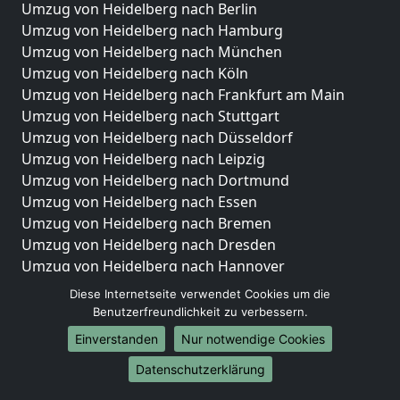
Umzug von Heidelberg nach Berlin
Umzug von Heidelberg nach Hamburg
Umzug von Heidelberg nach München
Umzug von Heidelberg nach Köln
Umzug von Heidelberg nach Frankfurt am Main
Umzug von Heidelberg nach Stuttgart
Umzug von Heidelberg nach Düsseldorf
Umzug von Heidelberg nach Leipzig
Umzug von Heidelberg nach Dortmund
Umzug von Heidelberg nach Essen
Umzug von Heidelberg nach Bremen
Umzug von Heidelberg nach Dresden
Umzug von Heidelberg nach Hannover
Umzug von Heidelberg nach Nürnberg
Diese Internetseite verwendet Cookies um die
Umzug von Heidelberg nach Duisburg
Benutzerfreundlichkeit zu verbessern.
Umzug von Heidelberg nach Bochum
Einverstanden
Nur notwendige Cookies
Umzug von Heidelberg nach Wuppertal
Datenschutzerklärung
Umzug von Heidelberg nach Bielefeld
Umzug von Heidelberg nach Bonn