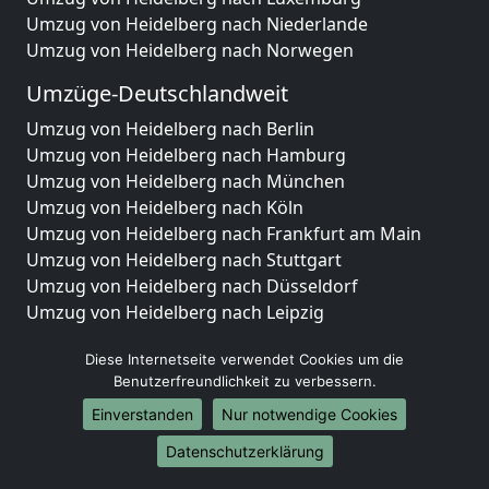
Umzug von Heidelberg nach Niederlande
Umzug von Heidelberg nach Norwegen
Umzüge-Deutschlandweit
Umzug von Heidelberg nach Berlin
Umzug von Heidelberg nach Hamburg
Umzug von Heidelberg nach München
Umzug von Heidelberg nach Köln
Umzug von Heidelberg nach Frankfurt am Main
Umzug von Heidelberg nach Stuttgart
Umzug von Heidelberg nach Düsseldorf
Umzug von Heidelberg nach Leipzig
Umzug von Heidelberg nach Dortmund
Diese Internetseite verwendet Cookies um die
Umzug von Heidelberg nach Essen
Benutzerfreundlichkeit zu verbessern.
Umzug von Heidelberg nach Bremen
Umzug von Heidelberg nach Dresden
Einverstanden
Nur notwendige Cookies
Umzug von Heidelberg nach Hannover
Datenschutzerklärung
Umzug von Heidelberg nach Nürnberg