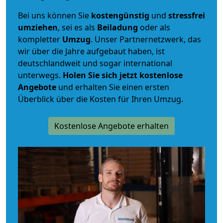
Bei uns können Sie
kostengünstig
und
stressfrei
umziehen
, sei es als
Beiladung
oder als
kompletter
Umzug
. Unser Partnernetzwerk, das
wir über die Jahre aufgebaut haben, ist
deutschlandweit und sogar international
unterwegs.
Holen Sie sich jetzt kostenlose
Angebote
und erhalten Sie einen ersten
Überblick über die Kosten für Ihren Umzug.
Kostenlose Angebote erhalten