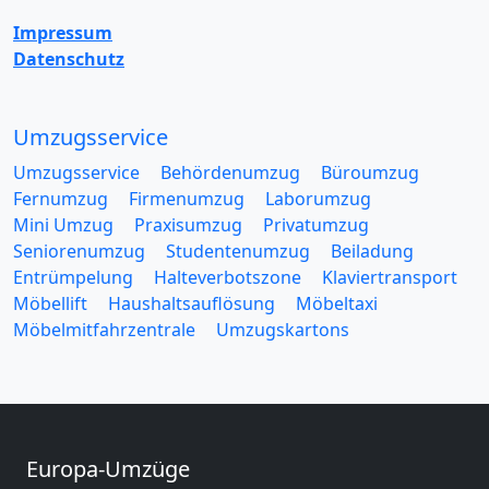
Impressum
Datenschutz
Umzugsservice
Umzugsservice
Behördenumzug
Büroumzug
Fernumzug
Firmenumzug
Laborumzug
Mini Umzug
Praxisumzug
Privatumzug
Seniorenumzug
Studentenumzug
Beiladung
Entrümpelung
Halteverbotszone
Klaviertransport
Möbellift
Haushaltsauflösung
Möbeltaxi
Möbelmitfahrzentrale
Umzugskartons
Europa-Umzüge