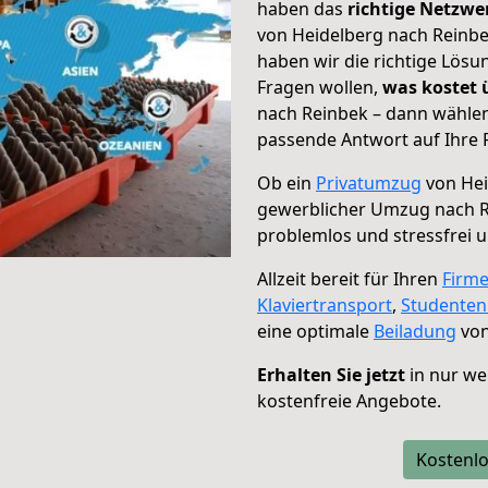
haben das
richtige Netzw
von Heidelberg nach Reinbe
haben wir die richtige Lösu
Fragen wollen,
was kostet
nach Reinbek – dann wählen
passende Antwort auf Ihre 
Ob ein
Privatumzug
von Hei
gewerblicher Umzug nach 
problemlos und stressfrei 
Allzeit bereit für Ihren
Firm
Klaviertransport
,
Studente
eine optimale
Beiladung
von
Erhalten Sie jetzt
in nur we
kostenfreie Angebote.
Kostenlo