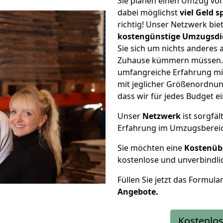
Sie planen einen Umzug vo
dabei möglichst
viel Geld 
richtig! Unser Netzwerk bi
kostengünstige Umzugsdi
Sie sich um nichts anderes 
Zuhause kümmern müssen. W
umfangreiche Erfahrung mi
mit jeglicher Größenordnun
dass wir für jedes Budget 
Unser
Netzwerk
ist sorgfäl
Erfahrung im Umzugsberei
Sie möchten eine
Kostenüb
kostenlose und unverbindli
Füllen Sie jetzt das Formula
Angebote.
Kostenlos