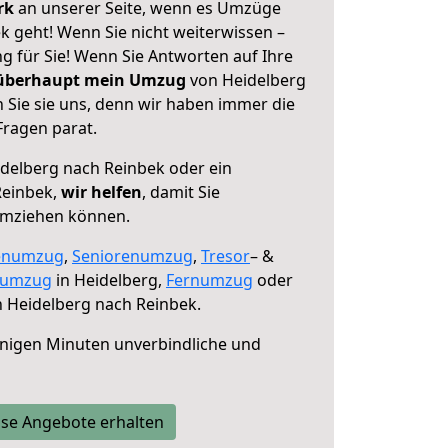
erk
an unserer Seite, wenn es Umzüge
k geht! Wenn Sie nicht weiterwissen –
ng für Sie! Wenn Sie Antworten auf Ihre
 überhaupt mein Umzug
von Heidelberg
 Sie sie uns, denn wir haben immer die
Fragen parat.
delberg nach Reinbek oder ein
Reinbek,
wir helfen
, damit Sie
umziehen können.
enumzug
,
Seniorenumzug
,
Tresor
– &
numzug
in Heidelberg,
Fernumzug
oder
 Heidelberg nach Reinbek.
nigen Minuten unverbindliche und
se Angebote erhalten