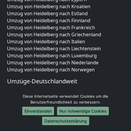
Umzug von Heidelberg nach Kroatien
Umzug von Heidelberg nach Estland
Umzug von Heidelberg nach Finnland
Umzug von Heidelberg nach Frankreich
Umzug von Heidelberg nach Griechenland
Umzug von Heidelberg nach Italien
Umzug von Heidelberg nach Liechtenstein
Umzug von Heidelberg nach Luxemburg
Umzug von Heidelberg nach Niederlande
Umzug von Heidelberg nach Norwegen
Umzüge-Deutschlandweit
Umzug von Heidelberg nach Berlin
Diese Internetseite verwendet Cookies um die
Umzug von Heidelberg nach Hamburg
Benutzerfreundlichkeit zu verbessern.
Umzug von Heidelberg nach München
Umzug von Heidelberg nach Köln
Einverstanden
Nur notwendige Cookies
Umzug von Heidelberg nach Frankfurt am Main
Datenschutzerklärung
Umzug von Heidelberg nach Stuttgart