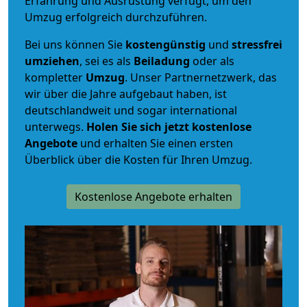
Erfahrung und Ausrüstung verfügt, um den
Umzug erfolgreich durchzuführen.
Bei uns können Sie
kostengünstig
und
stressfrei
umziehen
, sei es als
Beiladung
oder als
kompletter
Umzug
. Unser Partnernetzwerk, das
wir über die Jahre aufgebaut haben, ist
deutschlandweit und sogar international
unterwegs.
Holen Sie sich jetzt kostenlose
Angebote
und erhalten Sie einen ersten
Überblick über die Kosten für Ihren Umzug.
Kostenlose Angebote erhalten