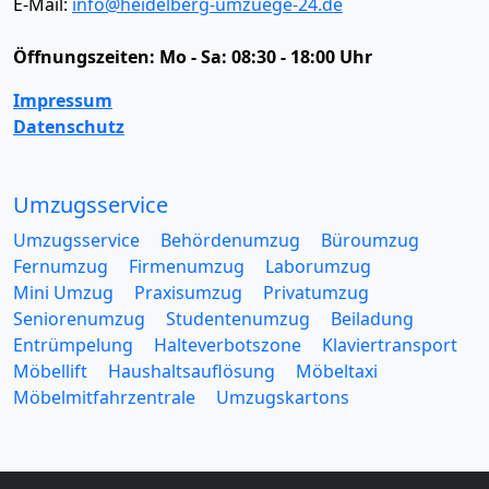
E-Mail:
info@heidelberg-umzuege-24.de
Öffnungszeiten:
Mo - Sa: 08:30 - 18:00 Uhr
Impressum
Datenschutz
Umzugsservice
Umzugsservice
Behördenumzug
Büroumzug
Fernumzug
Firmenumzug
Laborumzug
Mini Umzug
Praxisumzug
Privatumzug
Seniorenumzug
Studentenumzug
Beiladung
Entrümpelung
Halteverbotszone
Klaviertransport
Möbellift
Haushaltsauflösung
Möbeltaxi
Möbelmitfahrzentrale
Umzugskartons