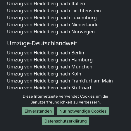
Umzug von Heidelberg nach Italien
Umzug von Heidelberg nach Liechtenstein
Umzug von Heidelberg nach Luxemburg
Umzug von Heidelberg nach Niederlande
Umzug von Heidelberg nach Norwegen
Umzüge-Deutschlandweit
Umzug von Heidelberg nach Berlin
Umzug von Heidelberg nach Hamburg
Umzug von Heidelberg nach München
Umzug von Heidelberg nach Köln
Umzug von Heidelberg nach Frankfurt am Main
Umzug von Heidelberg nach Stuttgart
Umzug von Heidelberg nach Düsseldorf
Diese Internetseite verwendet Cookies um die
Umzug von Heidelberg nach Leipzig
Benutzerfreundlichkeit zu verbessern.
Umzug von Heidelberg nach Dortmund
Einverstanden
Nur notwendige Cookies
Umzug von Heidelberg nach Essen
Datenschutzerklärung
Umzug von Heidelberg nach Bremen
Umzug von Heidelberg nach Dresden