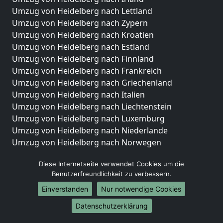
Umzug von Heidelberg nach Lettland
Umzug von Heidelberg nach Zypern
Umzug von Heidelberg nach Kroatien
Umzug von Heidelberg nach Estland
Umzug von Heidelberg nach Finnland
Umzug von Heidelberg nach Frankreich
Umzug von Heidelberg nach Griechenland
Umzug von Heidelberg nach Italien
Umzug von Heidelberg nach Liechtenstein
Umzug von Heidelberg nach Luxemburg
Umzug von Heidelberg nach Niederlande
Umzug von Heidelberg nach Norwegen
Umzüge-Deutschlandweit
Diese Internetseite verwendet Cookies um die
Benutzerfreundlichkeit zu verbessern.
Umzug von Heidelberg nach Berlin
Umzug von Heidelberg nach Hamburg
Einverstanden
Nur notwendige Cookies
Umzug von Heidelberg nach München
Datenschutzerklärung
Umzug von Heidelberg nach Köln