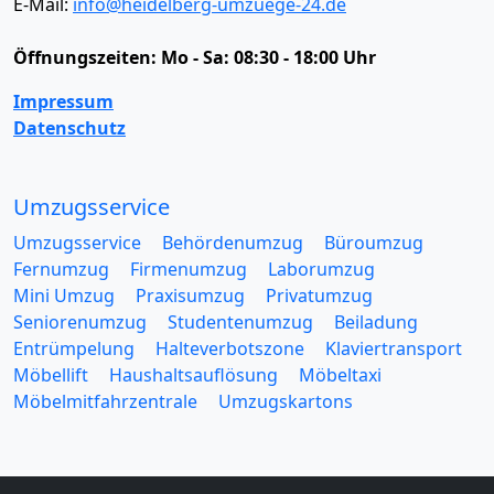
E-Mail:
info@heidelberg-umzuege-24.de
Öffnungszeiten:
Mo - Sa: 08:30 - 18:00 Uhr
Impressum
Datenschutz
Umzugsservice
Umzugsservice
Behördenumzug
Büroumzug
Fernumzug
Firmenumzug
Laborumzug
Mini Umzug
Praxisumzug
Privatumzug
Seniorenumzug
Studentenumzug
Beiladung
Entrümpelung
Halteverbotszone
Klaviertransport
Möbellift
Haushaltsauflösung
Möbeltaxi
Möbelmitfahrzentrale
Umzugskartons