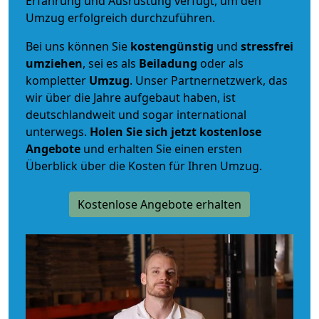
Erfahrung und Ausrüstung verfügt, um den
Umzug erfolgreich durchzuführen.
Bei uns können Sie
kostengünstig
und
stressfrei
umziehen
, sei es als
Beiladung
oder als
kompletter
Umzug
. Unser Partnernetzwerk, das
wir über die Jahre aufgebaut haben, ist
deutschlandweit und sogar international
unterwegs.
Holen Sie sich jetzt kostenlose
Angebote
und erhalten Sie einen ersten
Überblick über die Kosten für Ihren Umzug.
Kostenlose Angebote erhalten