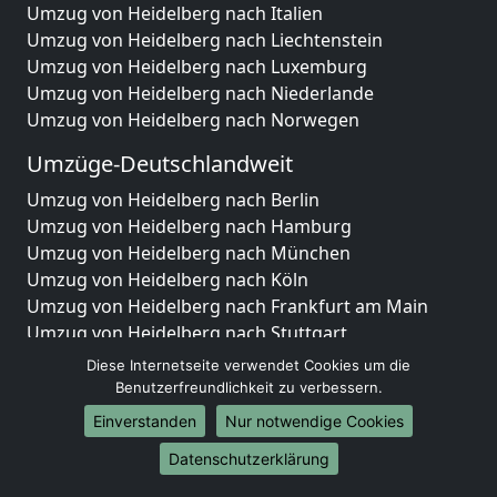
Umzug von Heidelberg nach Italien
Umzug von Heidelberg nach Liechtenstein
Umzug von Heidelberg nach Luxemburg
Umzug von Heidelberg nach Niederlande
Umzug von Heidelberg nach Norwegen
Umzüge-Deutschlandweit
Umzug von Heidelberg nach Berlin
Umzug von Heidelberg nach Hamburg
Umzug von Heidelberg nach München
Umzug von Heidelberg nach Köln
Umzug von Heidelberg nach Frankfurt am Main
Umzug von Heidelberg nach Stuttgart
Umzug von Heidelberg nach Düsseldorf
Diese Internetseite verwendet Cookies um die
Umzug von Heidelberg nach Leipzig
Benutzerfreundlichkeit zu verbessern.
Umzug von Heidelberg nach Dortmund
Einverstanden
Nur notwendige Cookies
Umzug von Heidelberg nach Essen
Datenschutzerklärung
Umzug von Heidelberg nach Bremen
Umzug von Heidelberg nach Dresden