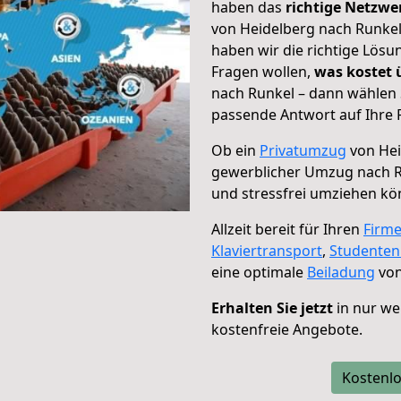
haben das
richtige Netzw
von Heidelberg nach Runkel
haben wir die richtige Lösu
Fragen wollen,
was kostet
nach Runkel – dann wählen 
passende Antwort auf Ihre 
Ob ein
Privatumzug
von Hei
gewerblicher Umzug nach 
und stressfrei umziehen kö
Allzeit bereit für Ihren
Firm
Klaviertransport
,
Studente
eine optimale
Beiladung
von
Erhalten Sie jetzt
in nur we
kostenfreie Angebote.
Kostenlo