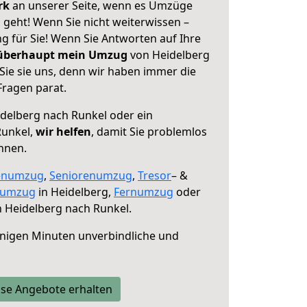
erk
an unserer Seite, wenn es Umzüge
 geht! Wenn Sie nicht weiterwissen –
ng für Sie! Wenn Sie Antworten auf Ihre
 überhaupt mein Umzug
von Heidelberg
Sie sie uns, denn wir haben immer die
Fragen parat.
delberg nach Runkel oder ein
Runkel,
wir helfen
, damit Sie problemlos
nnen.
enumzug
,
Seniorenumzug
,
Tresor
– &
numzug
in Heidelberg,
Fernumzug
oder
 Heidelberg nach Runkel.
nigen Minuten unverbindliche und
se Angebote erhalten