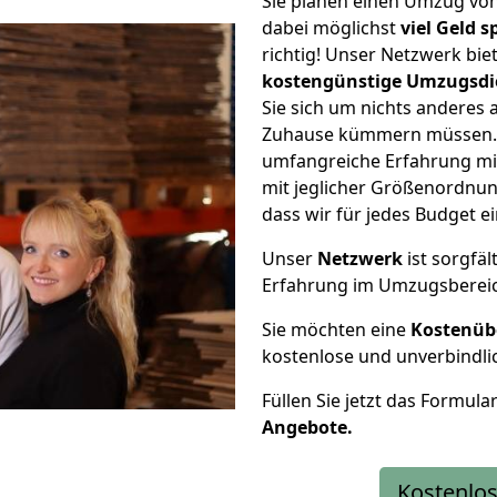
Sie planen einen Umzug vo
dabei möglichst
viel Geld 
richtig! Unser Netzwerk bi
kostengünstige Umzugsdi
Sie sich um nichts anderes 
Zuhause kümmern müssen. W
umfangreiche Erfahrung mi
mit jeglicher Größenordnun
dass wir für jedes Budget 
Unser
Netzwerk
ist sorgfäl
Erfahrung im Umzugsberei
Sie möchten eine
Kostenüb
kostenlose und unverbindli
Füllen Sie jetzt das Formula
Angebote.
Kostenlos