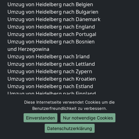
Umzug von Heidelberg nach Belgien
Umzug von Heidelberg nach Bulgarien
Umzug von Heidelberg nach Dänemark
Umzug von Heidelberg nach England
Umzug von Heidelberg nach Portugal
Umzug von Heidelberg nach Bosnien
und Herzegowina
Umzug von Heidelberg nach Irland
Umzug von Heidelberg nach Lettland
Umzug von Heidelberg nach Zypern
Umzug von Heidelberg nach Kroatien
Umzug von Heidelberg nach Estland
Umzug von Heidelberg nach Finnland
Umzug von Heidelberg nach Frankreich
Diese Internetseite verwendet Cookies um die
Umzug von Heidelberg nach Griechenland
Benutzerfreundlichkeit zu verbessern.
Umzug von Heidelberg nach Italien
Einverstanden
Nur notwendige Cookies
Umzug von Heidelberg nach Liechtenstein
Datenschutzerklärung
Umzug von Heidelberg nach Luxemburg
Umzug von Heidelberg nach Niederlande