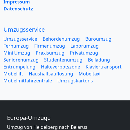
Impressum
Datenschutz
Umzugsservice
Umzugsservice
Behördenumzug
Büroumzug
Fernumzug
Firmenumzug
Laborumzug
Mini Umzug
Praxisumzug
Privatumzug
Seniorenumzug
Studentenumzug
Beiladung
Entrümpelung
Halteverbotszone
Klaviertransport
Möbellift
Haushaltsauflösung
Möbeltaxi
Möbelmitfahrzentrale
Umzugskartons
Europa-Umzüge
Umzug von Heidelberg nach Belarus