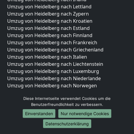
Umzug von Heidelberg nach Lettland
Umzug von Heidelberg nach Zypern
Umzug von Heidelberg nach Kroatien
Umzug von Heidelberg nach Estland
Umzug von Heidelberg nach Finnland
Umzug von Heidelberg nach Frankreich
Umzug von Heidelberg nach Griechenland
Umzug von Heidelberg nach Italien
Umzug von Heidelberg nach Liechtenstein
Umzug von Heidelberg nach Luxemburg
Umzug von Heidelberg nach Niederlande
Umzug von Heidelberg nach Norwegen
Umzüge-Deutschlandweit
Diese Internetseite verwendet Cookies um die
Benutzerfreundlichkeit zu verbessern.
Umzug von Heidelberg nach Berlin
Umzug von Heidelberg nach Hamburg
Einverstanden
Nur notwendige Cookies
Umzug von Heidelberg nach München
Datenschutzerklärung
Umzug von Heidelberg nach Köln