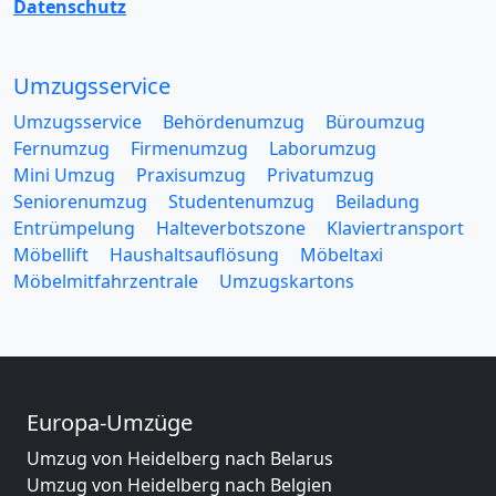
Datenschutz
Umzugsservice
Umzugsservice
Behördenumzug
Büroumzug
Fernumzug
Firmenumzug
Laborumzug
Mini Umzug
Praxisumzug
Privatumzug
Seniorenumzug
Studentenumzug
Beiladung
Entrümpelung
Halteverbotszone
Klaviertransport
Möbellift
Haushaltsauflösung
Möbeltaxi
Möbelmitfahrzentrale
Umzugskartons
Europa-Umzüge
Umzug von Heidelberg nach Belarus
Umzug von Heidelberg nach Belgien