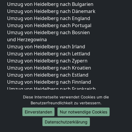
Umzug von Heidelberg nach Bulgarien
Umzug von Heidelberg nach Dänemark
Umzug von Heidelberg nach England
Umzug von Heidelberg nach Portugal
Umzug von Heidelberg nach Bosnien
und Herzegowina
Umzug von Heidelberg nach Irland
Umzug von Heidelberg nach Lettland
Umzug von Heidelberg nach Zypern
Umzug von Heidelberg nach Kroatien
Umzug von Heidelberg nach Estland
Umzug von Heidelberg nach Finnland
Umzug von Heidelberg nach Frankreich
Umzug von Heidelberg nach Griechenland
Diese Internetseite verwendet Cookies um die
Umzug von Heidelberg nach Italien
Benutzerfreundlichkeit zu verbessern.
Umzug von Heidelberg nach Liechtenstein
Einverstanden
Nur notwendige Cookies
Umzug von Heidelberg nach Luxemburg
Datenschutzerklärung
Umzug von Heidelberg nach Niederlande
Umzug von Heidelberg nach Norwegen