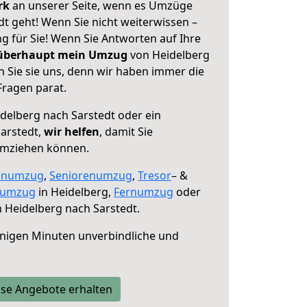
erk
an unserer Seite, wenn es Umzüge
t geht! Wenn Sie nicht weiterwissen –
ng für Sie! Wenn Sie Antworten auf Ihre
 überhaupt mein Umzug
von Heidelberg
 Sie sie uns, denn wir haben immer die
Fragen parat.
delberg nach Sarstedt oder ein
arstedt,
wir helfen
, damit Sie
umziehen können.
enumzug
,
Seniorenumzug
,
Tresor
– &
numzug
in Heidelberg,
Fernumzug
oder
 Heidelberg nach Sarstedt.
nigen Minuten unverbindliche und
se Angebote erhalten