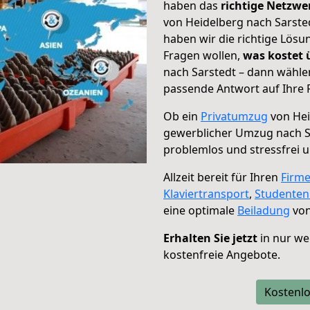
haben das
richtige Netzw
von Heidelberg nach Sarsted
haben wir die richtige Lösu
Fragen wollen,
was kostet
nach Sarstedt – dann wählen
passende Antwort auf Ihre 
Ob ein
Privatumzug
von Hei
gewerblicher Umzug nach S
problemlos und stressfrei 
Allzeit bereit für Ihren
Firm
Klaviertransport
,
Studente
eine optimale
Beiladung
von
Erhalten Sie jetzt
in nur we
kostenfreie Angebote.
Kostenlo