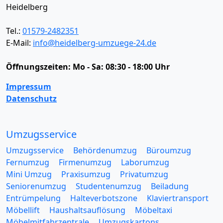
Heidelberg
Tel.:
01579-2482351
E-Mail:
info@heidelberg-umzuege-24.de
Öffnungszeiten:
Mo - Sa: 08:30 - 18:00 Uhr
Impressum
Datenschutz
Umzugsservice
Umzugsservice
Behördenumzug
Büroumzug
Fernumzug
Firmenumzug
Laborumzug
Mini Umzug
Praxisumzug
Privatumzug
Seniorenumzug
Studentenumzug
Beiladung
Entrümpelung
Halteverbotszone
Klaviertransport
Möbellift
Haushaltsauflösung
Möbeltaxi
Möbelmitfahrzentrale
Umzugskartons