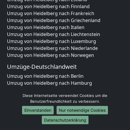
Umzug von Heidelberg nach Finnland
Umzug von Heidelberg nach Frankreich
Umzug von Heidelberg nach Griechenland
Umzug von Heidelberg nach Italien
Umzug von Heidelberg nach Liechtenstein
Umzug von Heidelberg nach Luxemburg
Umzug von Heidelberg nach Niederlande
Umzug von Heidelberg nach Norwegen
Umzüge-Deutschlandweit
Umzug von Heidelberg nach Berlin
Umzug von Heidelberg nach Hamburg
Umzug von Heidelberg nach München
Diese Internetseite verwendet Cookies um die
Umzug von Heidelberg nach Köln
Benutzerfreundlichkeit zu verbessern.
Umzug von Heidelberg nach Frankfurt am Main
Umzug von Heidelberg nach Stuttgart
Einverstanden
Nur notwendige Cookies
Umzug von Heidelberg nach Düsseldorf
Datenschutzerklärung
Umzug von Heidelberg nach Leipzig