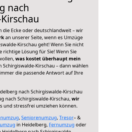
rg nach
-Kirschau
 die Ecke oder deutschlandweit – wir
erk
an unserer Seite, wenn es Umzüge
iswalde-Kirschau geht! Wenn Sie nicht
e richtige Lösung für Sie! Wenn Sie
wollen,
was kostet überhaupt mein
 Schirgiswalde-Kirschau – dann wählen
 immer die passende Antwort auf Ihre
delberg nach Schirgiswalde-Kirschau
g nach Schirgiswalde-Kirschau,
wir
os und stressfrei umziehen können.
enumzug
,
Seniorenumzug
,
Tresor
– &
numzug
in Heidelberg,
Fernumzug
oder
 Heidelberg nach Schirgiswalde-