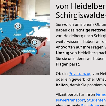
von Heidelbe
Schirgiswalde
Sie wollen umziehen? Ob um
haben das
richtige Netzw
von Heidelberg nach Schirg
weiterwissen – haben wir di
Antworten auf Ihre Fragen 
Umzug
von Heidelberg nach
Sie sie uns, denn wir haben
Fragen parat.
Ob ein
Privatumzug
von Hei
oder ein gewerblicher Umzu
helfen
, damit Sie probleml
Allzeit bereit für Ihren
Firm
Klaviertransport
,
Studente
eine optimale
Beiladung
von