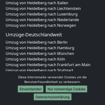
Umzug von Heidelberg nach Italien
Umzug von Heidelberg nach Liechtenstein
Umzug von Heidelberg nach Luxemburg
Umzug von Heidelberg nach Niederlande
Umzug von Heidelberg nach Norwegen
Umzüge-Deutschlandweit
Umzug von Heidelberg nach Berlin
Umzug von Heidelberg nach Hamburg
Umzug von Heidelberg nach München
Umzug von Heidelberg nach Köln
Umzug von Heidelberg nach Frankfurt am Main
Umzug von Heidelberg nach Stuttgart
Umzug von Heidelberg nach Düsseldorf
Diese Internetseite verwendet Cookies um die
Umzug von Heidelberg nach Leipzig
Benutzerfreundlichkeit zu verbessern.
Umzug von Heidelberg nach Dortmund
Einverstanden
Nur notwendige Cookies
Umzug von Heidelberg nach Essen
Datenschutzerklärung
Umzug von Heidelberg nach Bremen
Umzug von Heidelberg nach Dresden