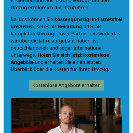
Erfahrung und Ausrüstung verfügt, um den
Umzug erfolgreich durchzuführen.
Bei uns können Sie
kostengünstig
und
stressfrei
umziehen
, sei es als
Beiladung
oder als
kompletter
Umzug
. Unser Partnernetzwerk, das
wir über die Jahre aufgebaut haben, ist
deutschlandweit und sogar international
unterwegs.
Holen Sie sich jetzt kostenlose
Angebote
und erhalten Sie einen ersten
Überblick über die Kosten für Ihren Umzug.
Kostenlose Angebote erhalten