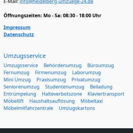
E-Mail:
info@heidelberg-umzuege-24.de
Öffnungszeiten:
Mo - Sa: 08:30 - 18:00 Uhr
Impressum
Datenschutz
Umzugsservice
Umzugsservice
Behördenumzug
Büroumzug
Fernumzug
Firmenumzug
Laborumzug
Mini Umzug
Praxisumzug
Privatumzug
Seniorenumzug
Studentenumzug
Beiladung
Entrümpelung
Halteverbotszone
Klaviertransport
Möbellift
Haushaltsauflösung
Möbeltaxi
Möbelmitfahrzentrale
Umzugskartons