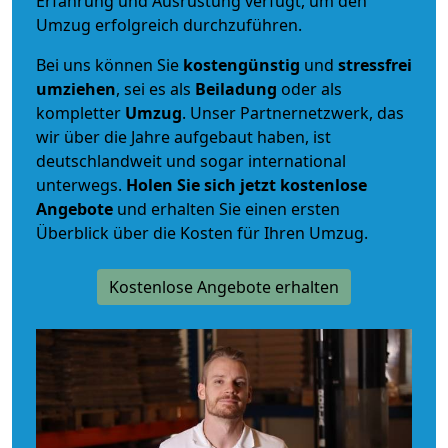
Erfahrung und Ausrüstung verfügt, um den
Umzug erfolgreich durchzuführen.
Bei uns können Sie
kostengünstig
und
stressfrei
umziehen
, sei es als
Beiladung
oder als
kompletter
Umzug
. Unser Partnernetzwerk, das
wir über die Jahre aufgebaut haben, ist
deutschlandweit und sogar international
unterwegs.
Holen Sie sich jetzt kostenlose
Angebote
und erhalten Sie einen ersten
Überblick über die Kosten für Ihren Umzug.
Kostenlose Angebote erhalten