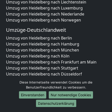
Umzug von Heidelberg nach Liechtenstein
Umzug von Heidelberg nach Luxemburg
Umzug von Heidelberg nach Niederlande
Umzug von Heidelberg nach Norwegen
Umzüge-Deutschlandweit
Umzug von Heidelberg nach Berlin
Umzug von Heidelberg nach Hamburg
Umzug von Heidelberg nach München
Umzug von Heidelberg nach Köln
Umzug von Heidelberg nach Frankfurt am Main
Umzug von Heidelberg nach Stuttgart
Umzug von Heidelberg nach Düsseldorf
Umzug von Heidelberg nach Leipzig
Diese Internetseite verwendet Cookies um die
Umzug von Heidelberg nach Dortmund
Benutzerfreundlichkeit zu verbessern.
Umzug von Heidelberg nach Essen
Einverstanden
Nur notwendige Cookies
Umzug von Heidelberg nach Bremen
Umzug von Heidelberg nach Dresden
Datenschutzerklärung
Umzug von Heidelberg nach Hannover