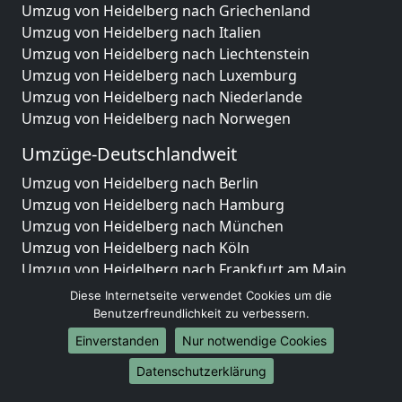
Umzug von Heidelberg nach Griechenland
Umzug von Heidelberg nach Italien
Umzug von Heidelberg nach Liechtenstein
Umzug von Heidelberg nach Luxemburg
Umzug von Heidelberg nach Niederlande
Umzug von Heidelberg nach Norwegen
Umzüge-Deutschlandweit
Umzug von Heidelberg nach Berlin
Umzug von Heidelberg nach Hamburg
Umzug von Heidelberg nach München
Umzug von Heidelberg nach Köln
Umzug von Heidelberg nach Frankfurt am Main
Umzug von Heidelberg nach Stuttgart
Diese Internetseite verwendet Cookies um die
Umzug von Heidelberg nach Düsseldorf
Benutzerfreundlichkeit zu verbessern.
Umzug von Heidelberg nach Leipzig
Einverstanden
Nur notwendige Cookies
Umzug von Heidelberg nach Dortmund
Datenschutzerklärung
Umzug von Heidelberg nach Essen
Umzug von Heidelberg nach Bremen