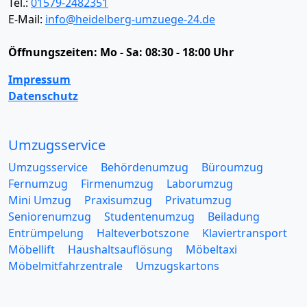
Tel.:
01579-2482351
E-Mail:
info@heidelberg-umzuege-24.de
Öffnungszeiten:
Mo - Sa: 08:30 - 18:00 Uhr
Impressum
Datenschutz
Umzugsservice
Umzugsservice
Behördenumzug
Büroumzug
Fernumzug
Firmenumzug
Laborumzug
Mini Umzug
Praxisumzug
Privatumzug
Seniorenumzug
Studentenumzug
Beiladung
Entrümpelung
Halteverbotszone
Klaviertransport
Möbellift
Haushaltsauflösung
Möbeltaxi
Möbelmitfahrzentrale
Umzugskartons