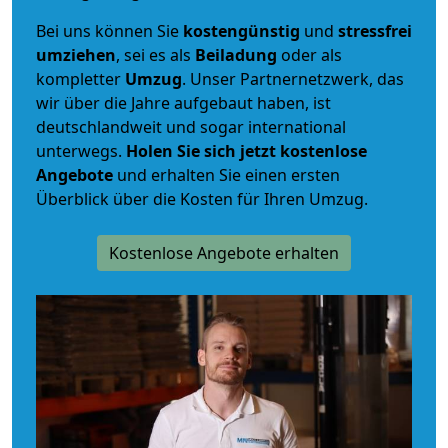
Bei uns können Sie
kostengünstig
und
stressfrei
umziehen
, sei es als
Beiladung
oder als
kompletter
Umzug
. Unser Partnernetzwerk, das
wir über die Jahre aufgebaut haben, ist
deutschlandweit und sogar international
unterwegs.
Holen Sie sich jetzt kostenlose
Angebote
und erhalten Sie einen ersten
Überblick über die Kosten für Ihren Umzug.
Kostenlose Angebote erhalten