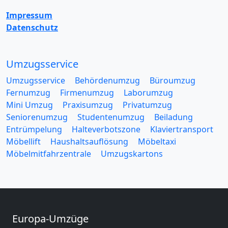
Impressum
Datenschutz
Umzugsservice
Umzugsservice
Behördenumzug
Büroumzug
Fernumzug
Firmenumzug
Laborumzug
Mini Umzug
Praxisumzug
Privatumzug
Seniorenumzug
Studentenumzug
Beiladung
Entrümpelung
Halteverbotszone
Klaviertransport
Möbellift
Haushaltsauflösung
Möbeltaxi
Möbelmitfahrzentrale
Umzugskartons
Europa-Umzüge