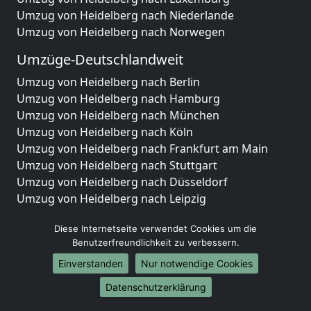
Umzug von Heidelberg nach Niederlande
Umzug von Heidelberg nach Norwegen
Umzüge-Deutschlandweit
Umzug von Heidelberg nach Berlin
Umzug von Heidelberg nach Hamburg
Umzug von Heidelberg nach München
Umzug von Heidelberg nach Köln
Umzug von Heidelberg nach Frankfurt am Main
Umzug von Heidelberg nach Stuttgart
Umzug von Heidelberg nach Düsseldorf
Umzug von Heidelberg nach Leipzig
Umzug von Heidelberg nach Dortmund
Diese Internetseite verwendet Cookies um die
Umzug von Heidelberg nach Essen
Benutzerfreundlichkeit zu verbessern.
Umzug von Heidelberg nach Bremen
Umzug von Heidelberg nach Dresden
Einverstanden
Nur notwendige Cookies
Umzug von Heidelberg nach Hannover
Datenschutzerklärung
Umzug von Heidelberg nach Nürnberg