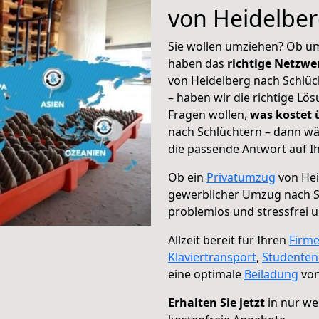
von Heidelber
Sie wollen umziehen? Ob um
haben das
richtige Netzw
von Heidelberg nach Schlüc
– haben wir die richtige Lö
Fragen wollen,
was kostet
nach Schlüchtern – dann wä
die passende Antwort auf Ih
Ob ein
Privatumzug
von Hei
gewerblicher Umzug nach S
problemlos und stressfrei 
Allzeit bereit für Ihren
Firm
Klaviertransport
,
Studente
eine optimale
Beiladung
von
Erhalten Sie jetzt
in nur we