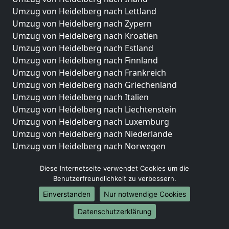
Umzug von Heidelberg nach Lettland
Umzug von Heidelberg nach Zypern
Umzug von Heidelberg nach Kroatien
Umzug von Heidelberg nach Estland
Umzug von Heidelberg nach Finnland
Umzug von Heidelberg nach Frankreich
Umzug von Heidelberg nach Griechenland
Umzug von Heidelberg nach Italien
Umzug von Heidelberg nach Liechtenstein
Umzug von Heidelberg nach Luxemburg
Umzug von Heidelberg nach Niederlande
Umzug von Heidelberg nach Norwegen
Umzüge-Deutschlandweit
Diese Internetseite verwendet Cookies um die
Benutzerfreundlichkeit zu verbessern.
Umzug von Heidelberg nach Berlin
Umzug von Heidelberg nach Hamburg
Einverstanden
Nur notwendige Cookies
Umzug von Heidelberg nach München
Datenschutzerklärung
Umzug von Heidelberg nach Köln