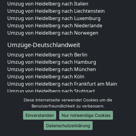
Umzug von Heidelberg nach Italien
Umzug von Heidelberg nach Liechtenstein
Umzug von Heidelberg nach Luxemburg
Umzug von Heidelberg nach Niederlande
Umzug von Heidelberg nach Norwegen
Umzüge-Deutschlandweit
Umzug von Heidelberg nach Berlin
Umzug von Heidelberg nach Hamburg
Umzug von Heidelberg nach München
Umzug von Heidelberg nach Köln
Umzug von Heidelberg nach Frankfurt am Main
Umzug von Heidelberg nach Stuttgart
Umzug von Heidelberg nach Düsseldorf
Diese Internetseite verwendet Cookies um die
Umzug von Heidelberg nach Leipzig
Benutzerfreundlichkeit zu verbessern.
Umzug von Heidelberg nach Dortmund
Einverstanden
Nur notwendige Cookies
Umzug von Heidelberg nach Essen
Datenschutzerklärung
Umzug von Heidelberg nach Bremen
Umzug von Heidelberg nach Dresden