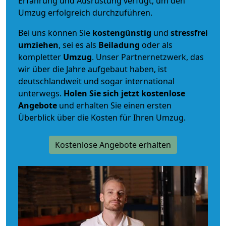
Erfahrung und Ausrüstung verfügt, um den
Umzug erfolgreich durchzuführen.
Bei uns können Sie
kostengünstig
und
stressfrei
umziehen
, sei es als
Beiladung
oder als
kompletter
Umzug
. Unser Partnernetzwerk, das
wir über die Jahre aufgebaut haben, ist
deutschlandweit und sogar international
unterwegs.
Holen Sie sich jetzt kostenlose
Angebote
und erhalten Sie einen ersten
Überblick über die Kosten für Ihren Umzug.
Kostenlose Angebote erhalten