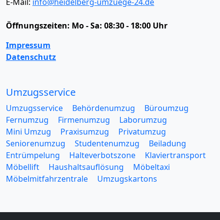
E-Mail:
info@heidelberg-umzuege-24.de
Öffnungszeiten:
Mo - Sa: 08:30 - 18:00 Uhr
Impressum
Datenschutz
Umzugsservice
Umzugsservice
Behördenumzug
Büroumzug
Fernumzug
Firmenumzug
Laborumzug
Mini Umzug
Praxisumzug
Privatumzug
Seniorenumzug
Studentenumzug
Beiladung
Entrümpelung
Halteverbotszone
Klaviertransport
Möbellift
Haushaltsauflösung
Möbeltaxi
Möbelmitfahrzentrale
Umzugskartons