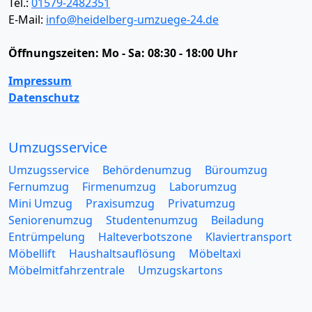
Tel.:
01579-2482351
E-Mail:
info@heidelberg-umzuege-24.de
Öffnungszeiten:
Mo - Sa: 08:30 - 18:00 Uhr
Impressum
Datenschutz
Umzugsservice
Umzugsservice
Behördenumzug
Büroumzug
Fernumzug
Firmenumzug
Laborumzug
Mini Umzug
Praxisumzug
Privatumzug
Seniorenumzug
Studentenumzug
Beiladung
Entrümpelung
Halteverbotszone
Klaviertransport
Möbellift
Haushaltsauflösung
Möbeltaxi
Möbelmitfahrzentrale
Umzugskartons