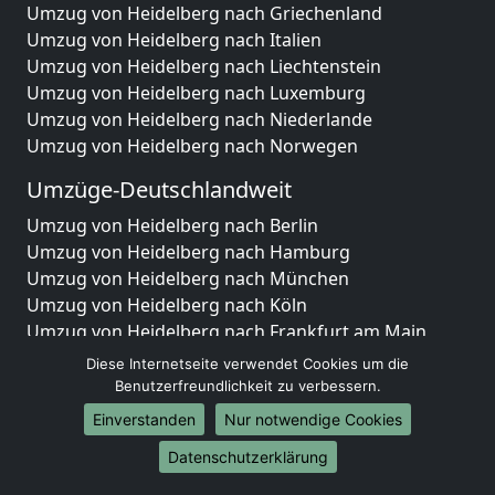
Umzug von Heidelberg nach Griechenland
Umzug von Heidelberg nach Italien
Umzug von Heidelberg nach Liechtenstein
Umzug von Heidelberg nach Luxemburg
Umzug von Heidelberg nach Niederlande
Umzug von Heidelberg nach Norwegen
Umzüge-Deutschlandweit
Umzug von Heidelberg nach Berlin
Umzug von Heidelberg nach Hamburg
Umzug von Heidelberg nach München
Umzug von Heidelberg nach Köln
Umzug von Heidelberg nach Frankfurt am Main
Umzug von Heidelberg nach Stuttgart
Diese Internetseite verwendet Cookies um die
Umzug von Heidelberg nach Düsseldorf
Benutzerfreundlichkeit zu verbessern.
Umzug von Heidelberg nach Leipzig
Einverstanden
Nur notwendige Cookies
Umzug von Heidelberg nach Dortmund
Datenschutzerklärung
Umzug von Heidelberg nach Essen
Umzug von Heidelberg nach Bremen