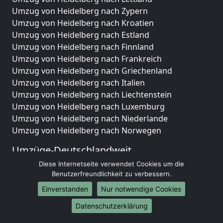
Umzug von Heidelberg nach Zypern
Umzug von Heidelberg nach Kroatien
Umzug von Heidelberg nach Estland
Umzug von Heidelberg nach Finnland
Umzug von Heidelberg nach Frankreich
Umzug von Heidelberg nach Griechenland
Umzug von Heidelberg nach Italien
Umzug von Heidelberg nach Liechtenstein
Umzug von Heidelberg nach Luxemburg
Umzug von Heidelberg nach Niederlande
Umzug von Heidelberg nach Norwegen
Umzüge-Deutschlandweit
Diese Internetseite verwendet Cookies um die
Umzug von Heidelberg nach Berlin
Benutzerfreundlichkeit zu verbessern.
Umzug von Heidelberg nach Hamburg
Umzug von Heidelberg nach München
Einverstanden
Nur notwendige Cookies
Umzug von Heidelberg nach Köln
Datenschutzerklärung
Umzug von Heidelberg nach Frankfurt am Main