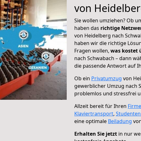
von Heidelbe
Sie wollen umziehen? Ob um
haben das
richtige Netzw
von Heidelberg nach Schwab
haben wir die richtige Lösu
Fragen wollen,
was kostet
nach Schwabach – dann wähl
die passende Antwort auf Ih
Ob ein
Privatumzug
von Hei
gewerblicher Umzug nach 
problemlos und stressfrei 
Allzeit bereit für Ihren
Firm
Klaviertransport
,
Studente
eine optimale
Beiladung
von
Erhalten Sie jetzt
in nur we