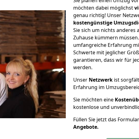
Sie planen einen Umzug vo
möchten dabei möglichst
v
genau richtig! Unser Netzw
kostengünstige Umzugsdi
Sie sich um nichts anderes 
Zuhause kümmern müssen. W
umfangreiche Erfahrung mi
Schwerte mit jeglicher Gr
garantieren, dass wir für j
werden.
Unser
Netzwerk
ist sorgfäl
Erfahrung im Umzugsberei
Sie möchten eine
Kostenüb
kostenlose und unverbindli
Füllen Sie jetzt das Formula
Angebote.