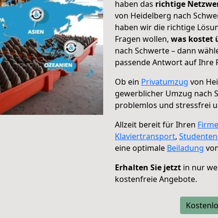
haben das
richtige Netzw
von Heidelberg nach Schwer
haben wir die richtige Lösu
Fragen wollen,
was kostet
nach Schwerte – dann wähle
passende Antwort auf Ihre 
Ob ein
Privatumzug
von Hei
gewerblicher Umzug nach 
problemlos und stressfrei 
Allzeit bereit für Ihren
Firm
Klaviertransport
,
Studente
eine optimale
Beiladung
von
Erhalten Sie jetzt
in nur we
kostenfreie Angebote.
Kostenlo