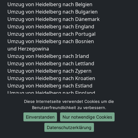
Umzug von Heidelberg nach Belgien
Umzug von Heidelberg nach Bulgarien
Umzug von Heidelberg nach Dänemark
Umzug von Heidelberg nach England
Umzug von Heidelberg nach Portugal
Umzug von Heidelberg nach Bosnien
und Herzegowina
Umzug von Heidelberg nach Irland
Umzug von Heidelberg nach Lettland
Umzug von Heidelberg nach Zypern
Umzug von Heidelberg nach Kroatien
Umzug von Heidelberg nach Estland
Umzug von Heidelberg nach Finnland
Umzug von Heidelberg nach Frankreich
Diese Internetseite verwendet Cookies um die
Umzug von Heidelberg nach Griechenland
Benutzerfreundlichkeit zu verbessern.
Umzug von Heidelberg nach Italien
Einverstanden
Nur notwendige Cookies
Umzug von Heidelberg nach Liechtenstein
Datenschutzerklärung
Umzug von Heidelberg nach Luxemburg
Umzug von Heidelberg nach Niederlande