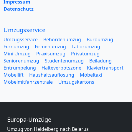
Impressum
Datenschutz
Umzugsservice
Umzugsservice
Behördenumzug
Büroumzug
Fernumzug
Firmenumzug
Laborumzug
Mini Umzug
Praxisumzug
Privatumzug
Seniorenumzug
Studentenumzug
Beiladung
Entrümpelung
Halteverbotszone
Klaviertransport
Möbellift
Haushaltsauflösung
Möbeltaxi
Möbelmitfahrzentrale
Umzugskartons
Europa-Umzüge
Umzug von Heidelberg nach Belarus