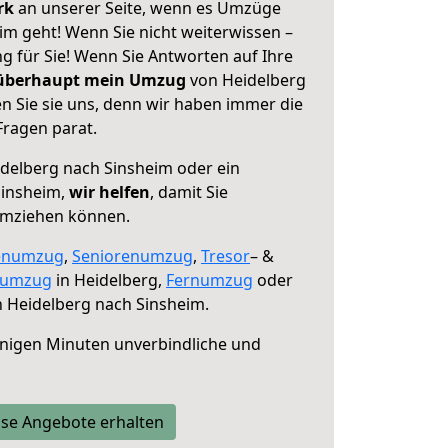
erk
an unserer Seite, wenn es Umzüge
im geht! Wenn Sie nicht weiterwissen –
ng für Sie! Wenn Sie Antworten auf Ihre
 überhaupt mein Umzug
von Heidelberg
n Sie sie uns, denn wir haben immer die
Fragen parat.
delberg nach Sinsheim oder ein
Sinsheim,
wir helfen
, damit Sie
umziehen können.
enumzug
,
Seniorenumzug
,
Tresor
– &
numzug
in Heidelberg,
Fernumzug
oder
 Heidelberg nach Sinsheim.
nigen Minuten unverbindliche und
se Angebote erhalten