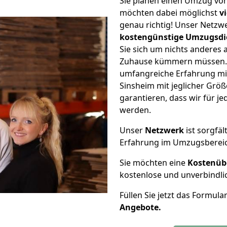
Sie planen einen Umzug vo
möchten dabei möglichst
v
genau richtig! Unser Netzw
kostengünstige Umzugsdi
Sie sich um nichts anderes 
Zuhause kümmern müssen. W
umfangreiche Erfahrung mi
Sinsheim mit jeglicher Gr
garantieren, dass wir für j
werden.
Unser
Netzwerk
ist sorgfäl
Erfahrung im Umzugsberei
Sie möchten eine
Kostenüb
kostenlose und unverbindli
Füllen Sie jetzt das Formula
Angebote.