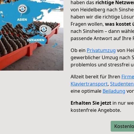
haben das
richtige Netzw
von Heidelberg nach Sinshe
haben wir die richtige Lösu
Fragen wollen,
was kostet
nach Sinsheim – dann wähle
passende Antwort auf Ihre 
Ob ein
Privatumzug
von Hei
gewerblicher Umzug nach 
problemlos und stressfrei 
Allzeit bereit für Ihren
Firm
Klaviertransport
,
Studente
eine optimale
Beiladung
von
Erhalten Sie jetzt
in nur we
kostenfreie Angebote.
Kostenlo