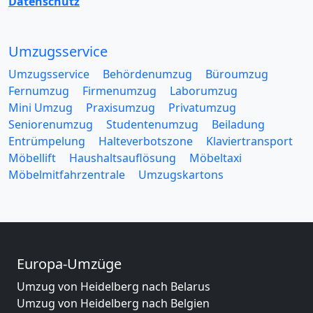
Datenschutz
Umzugsservice
Umzugsservice
Behördenumzug
Büroumzug
Fernumzug
Firmenumzug
Laborumzug
Mini Umzug
Praxisumzug
Privatumzug
Seniorenumzug
Studentenumzug
Beiladung
Entrümpelung
Halteverbotszone
Klaviertransport
Möbellift
Haushaltsauflösung
Möbeltaxi
Möbelmitfahrzentrale
Umzugskartons
Europa-Umzüge
Umzug von Heidelberg nach Belarus
Umzug von Heidelberg nach Belgien