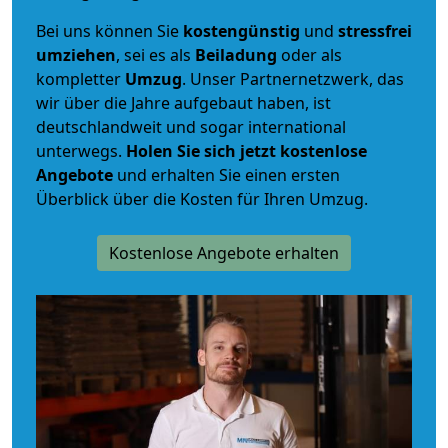
Bei uns können Sie
kostengünstig
und
stressfrei
umziehen
, sei es als
Beiladung
oder als
kompletter
Umzug
. Unser Partnernetzwerk, das
wir über die Jahre aufgebaut haben, ist
deutschlandweit und sogar international
unterwegs.
Holen Sie sich jetzt kostenlose
Angebote
und erhalten Sie einen ersten
Überblick über die Kosten für Ihren Umzug.
Kostenlose Angebote erhalten