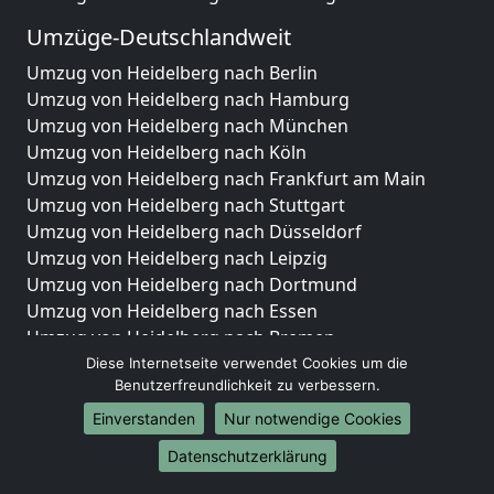
Umzüge-Deutschlandweit
Umzug von Heidelberg nach Berlin
Umzug von Heidelberg nach Hamburg
Umzug von Heidelberg nach München
Umzug von Heidelberg nach Köln
Umzug von Heidelberg nach Frankfurt am Main
Umzug von Heidelberg nach Stuttgart
Umzug von Heidelberg nach Düsseldorf
Umzug von Heidelberg nach Leipzig
Umzug von Heidelberg nach Dortmund
Umzug von Heidelberg nach Essen
Umzug von Heidelberg nach Bremen
Umzug von Heidelberg nach Dresden
Diese Internetseite verwendet Cookies um die
Benutzerfreundlichkeit zu verbessern.
Umzug von Heidelberg nach Hannover
Umzug von Heidelberg nach Nürnberg
Einverstanden
Nur notwendige Cookies
Umzug von Heidelberg nach Duisburg
Datenschutzerklärung
Umzug von Heidelberg nach Bochum