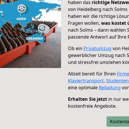
haben das
richtige Netzw
von Heidelberg nach Solms 
haben wir die richtige Lösu
Fragen wollen,
was kostet
nach Solms – dann wählen S
passende Antwort auf Ihre 
Ob ein
Privatumzug
von Hei
gewerblicher Umzug nach 
und stressfrei umziehen kö
Allzeit bereit für Ihren
Firm
Klaviertransport
,
Studente
eine optimale
Beiladung
von
Erhalten Sie jetzt
in nur we
kostenfreie Angebote.
Kostenlo