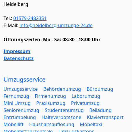
Heidelberg
Tel.:
01579-2482351
E-Mail:
info@heidelberg-umzuege-24.de
Öffnungszeiten:
Mo - Sa: 08:30 - 18:00 Uhr
Impressum
Datenschutz
Umzugsservice
Umzugsservice
Behördenumzug
Büroumzug
Fernumzug
Firmenumzug
Laborumzug
Mini Umzug
Praxisumzug
Privatumzug
Seniorenumzug
Studentenumzug
Beiladung
Entrümpelung
Halteverbotszone
Klaviertransport
Möbellift
Haushaltsauflösung
Möbeltaxi
Möbelmitfahrzentrale
Umzugskartons