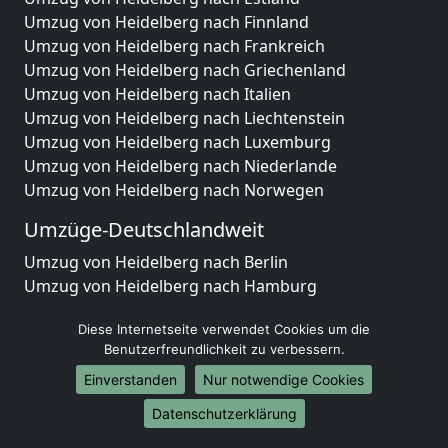
Umzug von Heidelberg nach Finnland
Umzug von Heidelberg nach Frankreich
Umzug von Heidelberg nach Griechenland
Umzug von Heidelberg nach Italien
Umzug von Heidelberg nach Liechtenstein
Umzug von Heidelberg nach Luxemburg
Umzug von Heidelberg nach Niederlande
Umzug von Heidelberg nach Norwegen
Umzüge-Deutschlandweit
Umzug von Heidelberg nach Berlin
Umzug von Heidelberg nach Hamburg
Umzug von Heidelberg nach München
Diese Internetseite verwendet Cookies um die
Umzug von Heidelberg nach Köln
Benutzerfreundlichkeit zu verbessern.
Umzug von Heidelberg nach Frankfurt am Main
Umzug von Heidelberg nach Stuttgart
Einverstanden
Nur notwendige Cookies
Umzug von Heidelberg nach Düsseldorf
Datenschutzerklärung
Umzug von Heidelberg nach Leipzig