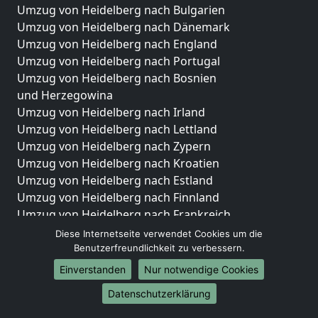
Umzug von Heidelberg nach Bulgarien
Umzug von Heidelberg nach Dänemark
Umzug von Heidelberg nach England
Umzug von Heidelberg nach Portugal
Umzug von Heidelberg nach Bosnien
und Herzegowina
Umzug von Heidelberg nach Irland
Umzug von Heidelberg nach Lettland
Umzug von Heidelberg nach Zypern
Umzug von Heidelberg nach Kroatien
Umzug von Heidelberg nach Estland
Umzug von Heidelberg nach Finnland
Umzug von Heidelberg nach Frankreich
Umzug von Heidelberg nach Griechenland
Diese Internetseite verwendet Cookies um die
Umzug von Heidelberg nach Italien
Benutzerfreundlichkeit zu verbessern.
Umzug von Heidelberg nach Liechtenstein
Einverstanden
Nur notwendige Cookies
Umzug von Heidelberg nach Luxemburg
Datenschutzerklärung
Umzug von Heidelberg nach Niederlande
Umzug von Heidelberg nach Norwegen