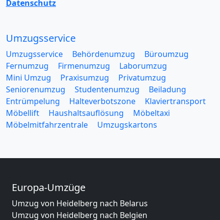
Datenschutz
Umzugsservice
Umzugsservice
Behördenumzug
Büroumzug
Fernumzug
Firmenumzug
Laborumzug
Mini Umzug
Praxisumzug
Privatumzug
Seniorenumzug
Studentenumzug
Beiladung
Entrümpelung
Halteverbotszone
Klaviertransport
Möbellift
Haushaltsauflösung
Möbeltaxi
Möbelmitfahrzentrale
Umzugskartons
Europa-Umzüge
Umzug von Heidelberg nach Belarus
Umzug von Heidelberg nach Belgien