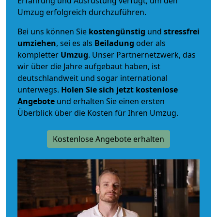
Erfahrung und Ausrüstung verfügt, um den
Umzug erfolgreich durchzuführen.
Bei uns können Sie
kostengünstig
und
stressfrei
umziehen
, sei es als
Beiladung
oder als
kompletter
Umzug
. Unser Partnernetzwerk, das
wir über die Jahre aufgebaut haben, ist
deutschlandweit und sogar international
unterwegs.
Holen Sie sich jetzt kostenlose
Angebote
und erhalten Sie einen ersten
Überblick über die Kosten für Ihren Umzug.
Kostenlose Angebote erhalten