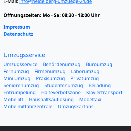
E-Mail:
info@heidelberg-umzuege-24.de
Öffnungszeiten:
Mo - Sa: 08:30 - 18:00 Uhr
Impressum
Datenschutz
Umzugsservice
Umzugsservice
Behördenumzug
Büroumzug
Fernumzug
Firmenumzug
Laborumzug
Mini Umzug
Praxisumzug
Privatumzug
Seniorenumzug
Studentenumzug
Beiladung
Entrümpelung
Halteverbotszone
Klaviertransport
Möbellift
Haushaltsauflösung
Möbeltaxi
Möbelmitfahrzentrale
Umzugskartons