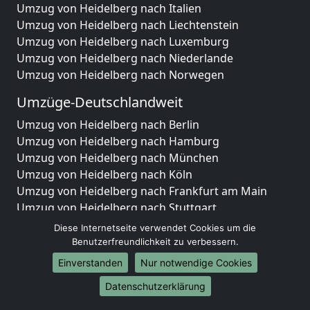
Umzug von Heidelberg nach Italien
Umzug von Heidelberg nach Liechtenstein
Umzug von Heidelberg nach Luxemburg
Umzug von Heidelberg nach Niederlande
Umzug von Heidelberg nach Norwegen
Umzüge-Deutschlandweit
Umzug von Heidelberg nach Berlin
Umzug von Heidelberg nach Hamburg
Umzug von Heidelberg nach München
Umzug von Heidelberg nach Köln
Umzug von Heidelberg nach Frankfurt am Main
Umzug von Heidelberg nach Stuttgart
Umzug von Heidelberg nach Düsseldorf
Diese Internetseite verwendet Cookies um die
Umzug von Heidelberg nach Leipzig
Benutzerfreundlichkeit zu verbessern.
Umzug von Heidelberg nach Dortmund
Einverstanden
Nur notwendige Cookies
Umzug von Heidelberg nach Essen
Datenschutzerklärung
Umzug von Heidelberg nach Bremen
Umzug von Heidelberg nach Dresden