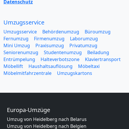
Datenschutz
Umzugsservice
Umzugsservice
Behördenumzug
Büroumzug
Fernumzug
Firmenumzug
Laborumzug
Mini Umzug
Praxisumzug
Privatumzug
Seniorenumzug
Studentenumzug
Beiladung
Entrümpelung
Halteverbotszone
Klaviertransport
Möbellift
Haushaltsauflösung
Möbeltaxi
Möbelmitfahrzentrale
Umzugskartons
Europa-Umzüge
Umzug von Heidelberg nach Belarus
Umzug von Heidelberg nach Belgien