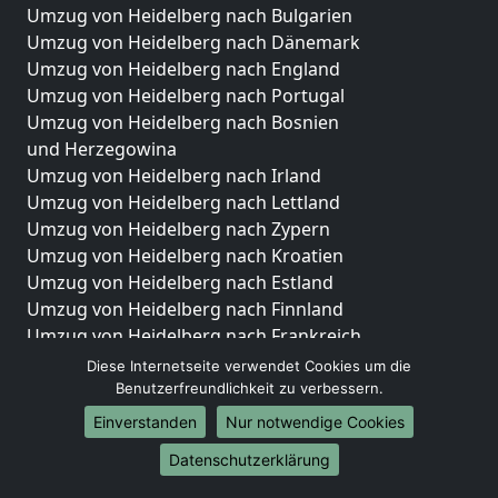
Umzug von Heidelberg nach Bulgarien
Umzug von Heidelberg nach Dänemark
Umzug von Heidelberg nach England
Umzug von Heidelberg nach Portugal
Umzug von Heidelberg nach Bosnien
und Herzegowina
Umzug von Heidelberg nach Irland
Umzug von Heidelberg nach Lettland
Umzug von Heidelberg nach Zypern
Umzug von Heidelberg nach Kroatien
Umzug von Heidelberg nach Estland
Umzug von Heidelberg nach Finnland
Umzug von Heidelberg nach Frankreich
Umzug von Heidelberg nach Griechenland
Diese Internetseite verwendet Cookies um die
Umzug von Heidelberg nach Italien
Benutzerfreundlichkeit zu verbessern.
Umzug von Heidelberg nach Liechtenstein
Einverstanden
Nur notwendige Cookies
Umzug von Heidelberg nach Luxemburg
Datenschutzerklärung
Umzug von Heidelberg nach Niederlande
Umzug von Heidelberg nach Norwegen