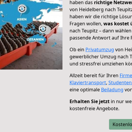
haben das
richtige Netzw
von Heidelberg nach Teupitz
haben wir die richtige Lösu
Fragen wollen,
was kostet
nach Teupitz – dann wählen 
passende Antwort auf Ihre 
Ob ein
Privatumzug
von Hei
gewerblicher Umzug nach T
und stressfrei umziehen kö
Allzeit bereit für Ihren
Firm
Klaviertransport
,
Studente
eine optimale
Beiladung
von
Erhalten Sie jetzt
in nur we
kostenfreie Angebote.
Kostenlo