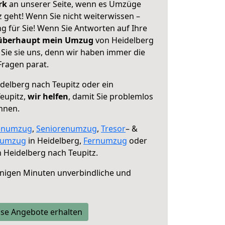
erk
an unserer Seite, wenn es Umzüge
 geht! Wenn Sie nicht weiterwissen –
ng für Sie! Wenn Sie Antworten auf Ihre
 überhaupt mein Umzug
von Heidelberg
Sie sie uns, denn wir haben immer die
Fragen parat.
delberg nach Teupitz oder ein
eupitz,
wir helfen
, damit Sie problemlos
nnen.
enumzug
,
Seniorenumzug
,
Tresor
– &
numzug
in Heidelberg,
Fernumzug
oder
 Heidelberg nach Teupitz.
nigen Minuten unverbindliche und
se Angebote erhalten